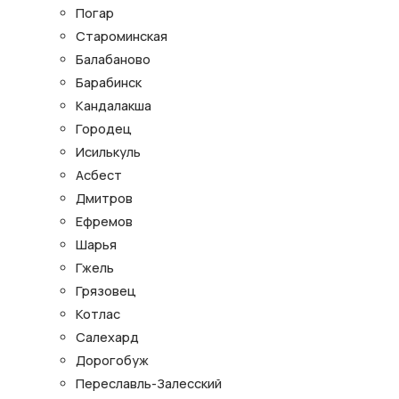
Погар
Староминская
Балабаново
Барабинск
Кандалакша
Городец
Исилькуль
Асбест
Дмитров
Ефремов
Шарья
Гжель
Грязовец
Котлас
Салехард
Дорогобуж
Переславль-Залесский