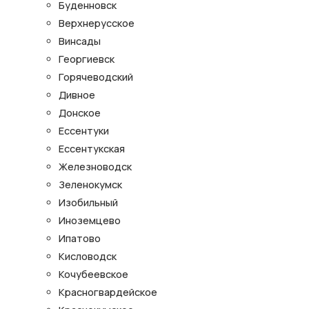
Буденновск
Верхнерусское
Винсады
Георгиевск
Горячеводский
Дивное
Донское
Ессентуки
Ессентукская
Железноводск
Зеленокумск
Изобильный
Иноземцево
Ипатово
Кисловодск
Кочубеевское
Красногвардейское