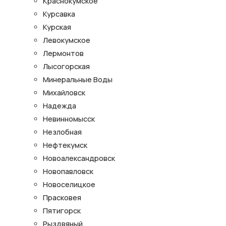
Краснокумское
Курсавка
Курская
Левокумское
Лермонтов
Лысогорская
Минеральные Воды
Михайловск
Надежда
Невинномысск
Незлобная
Нефтекумск
Новоалександровск
Новопавловск
Новоселицкое
Прасковея
Пятигорск
Рыздвяный