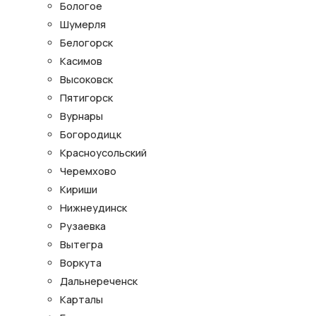
Бологое
Шумерля
Белогорск
Касимов
Высоковск
Пятигорск
Вурнары
Богородицк
Красноусольский
Черемхово
Кириши
Нижнеудинск
Рузаевка
Вытегра
Воркута
Дальнереченск
Карталы