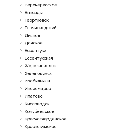
Верхнерусское
Винсады
Георгиевск
Горячеводский
Дивное
Донское
Ессентуки
Ессентукская
Железноводск
Зеленокумск
Изобильный
Иноземцево
Ипатово
Кисловодск
Кочубеевское
Красногвардейское
Краснокумское