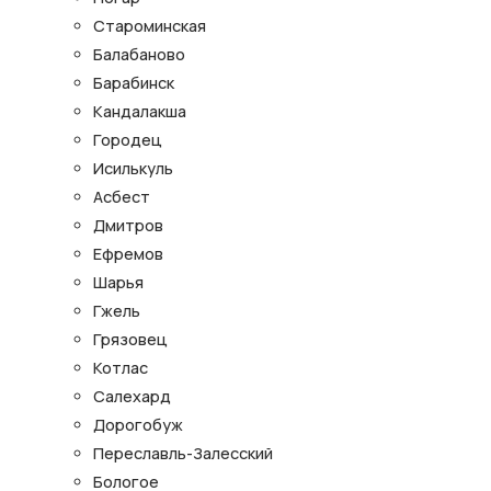
Староминская
Балабаново
Барабинск
Кандалакша
Городец
Исилькуль
Асбест
Дмитров
Ефремов
Шарья
Гжель
Грязовец
Котлас
Салехард
Дорогобуж
Переславль-Залесский
Бологое