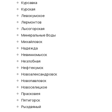
Курсавка
Курская
Левокумское
Лермонтов
Лысогорская
Минеральные Воды
Михайловск
Надежда
Невинномысск
Незлобная
Нефтекумск
Новоалександровск
Новопавловск
Новоселицкое
Прасковея
Пятигорск
Рыздвяный