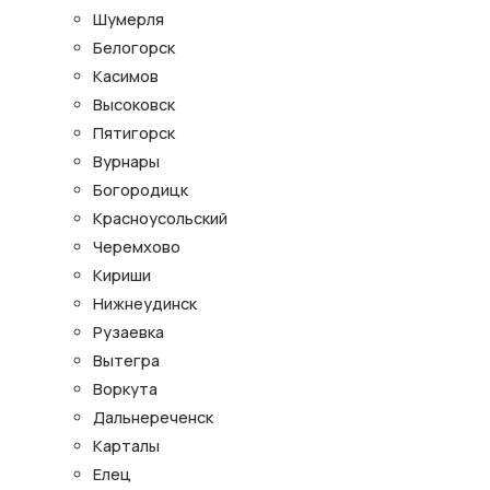
Шумерля
Белогорск
Касимов
Высоковск
Пятигорск
Вурнары
Богородицк
Красноусольский
Черемхово
Кириши
Нижнеудинск
Рузаевка
Вытегра
Воркута
Дальнереченск
Карталы
Елец