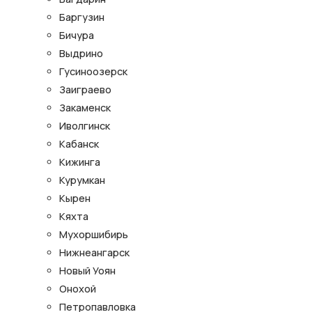
Баргузин
Бичура
Выдрино
Гусиноозерск
Заиграево
Закаменск
Иволгинск
Кабанск
Кижинга
Курумкан
Кырен
Кяхта
Мухоршибирь
Нижнеангарск
Новый Уоян
Онохой
Петропавловка