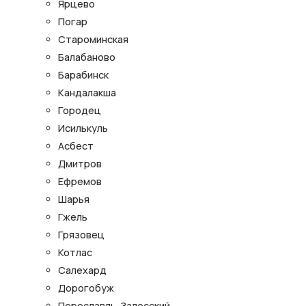
Ярцево
Погар
Староминская
Балабаново
Барабинск
Кандалакша
Городец
Исилькуль
Асбест
Дмитров
Ефремов
Шарья
Гжель
Грязовец
Котлас
Салехард
Дорогобуж
Переславль-Залесский