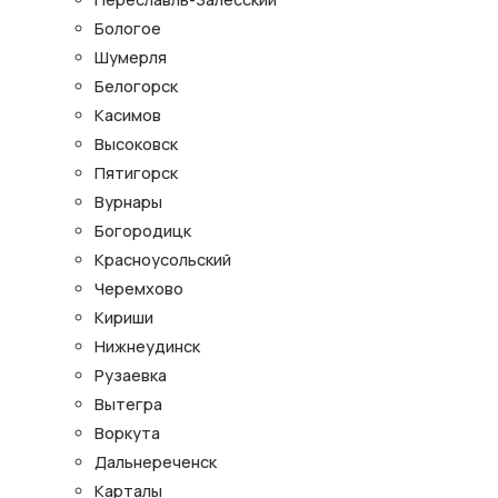
Бологое
Шумерля
Белогорск
Касимов
Высоковск
Пятигорск
Вурнары
Богородицк
Красноусольский
Черемхово
Кириши
Нижнеудинск
Рузаевка
Вытегра
Воркута
Дальнереченск
Карталы