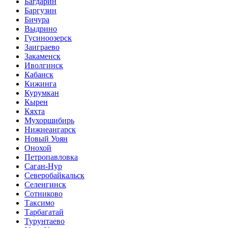
Багдарин
Баргузин
Бичура
Выдрино
Гусиноозерск
Заиграево
Закаменск
Иволгинск
Кабанск
Кижинга
Курумкан
Кырен
Кяхта
Мухоршибирь
Нижнеангарск
Новый Уоян
Онохой
Петропавловка
Саган-Нур
Северобайкальск
Селенгинск
Сотниково
Таксимо
Тарбагатай
Турунтаево