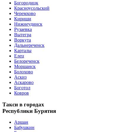
Богородицк
Красноусольский
Черемхово
Кириши
Нижнеудинск
Рузаевка
Вытегра
Воркута
Дальнереченск
Карталы
Елец
Белореченск
Моршанск
Болохово
Аскиз
Аскарово
Боготол
Ковров
Такси в городах
Республики Бурятия
Аршан
Бабушкин