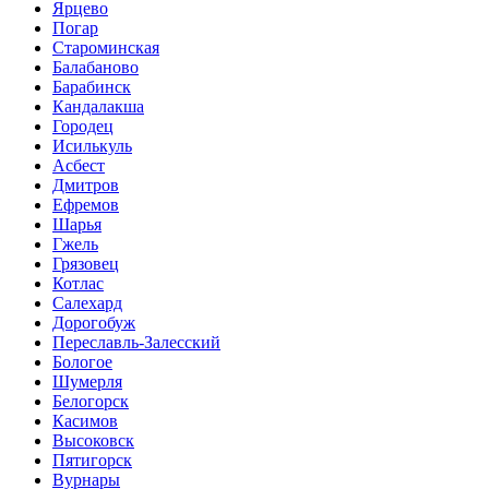
Ярцево
Погар
Староминская
Балабаново
Барабинск
Кандалакша
Городец
Исилькуль
Асбест
Дмитров
Ефремов
Шарья
Гжель
Грязовец
Котлас
Салехард
Дорогобуж
Переславль-Залесский
Бологое
Шумерля
Белогорск
Касимов
Высоковск
Пятигорск
Вурнары