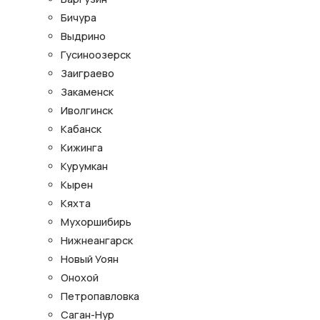
Бичура
Выдрино
Гусиноозерск
Заиграево
Закаменск
Иволгинск
Кабанск
Кижинга
Курумкан
Кырен
Кяхта
Мухоршибирь
Нижнеангарск
Новый Уоян
Онохой
Петропавловка
Саган-Нур