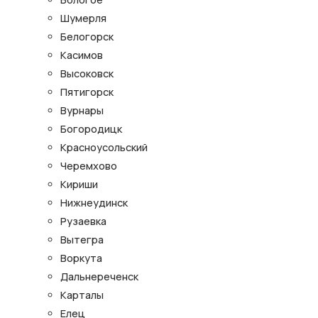
Шумерля
Белогорск
Касимов
Высоковск
Пятигорск
Вурнары
Богородицк
Красноусольский
Черемхово
Кириши
Нижнеудинск
Рузаевка
Вытегра
Воркута
Дальнереченск
Карталы
Елец