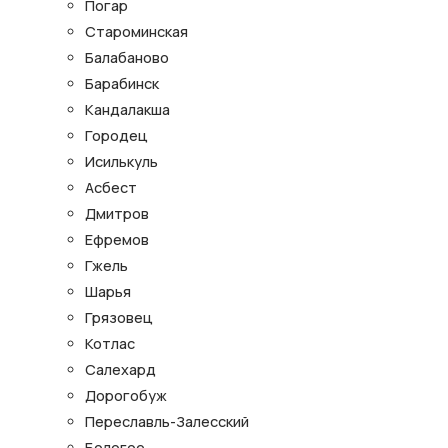
Погар
Староминская
Балабаново
Барабинск
Кандалакша
Городец
Исилькуль
Асбест
Дмитров
Ефремов
Гжель
Шарья
Грязовец
Котлас
Салехард
Дорогобуж
Переславль-Залесский
Бологое