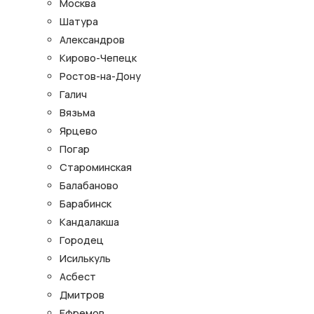
Москва
Шатура
Александров
Кирово-Чепецк
Ростов-на-Дону
Галич
Вязьма
Ярцево
Погар
Староминская
Балабаново
Барабинск
Кандалакша
Городец
Исилькуль
Асбест
Дмитров
Ефремов