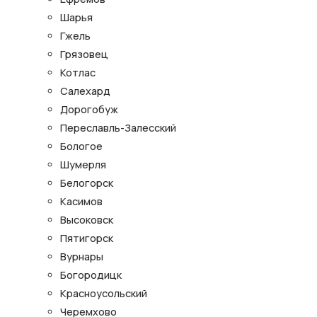
Шарья
Гжель
Грязовец
Котлас
Салехард
Дорогобуж
Переславль-Залесский
Бологое
Шумерля
Белогорск
Касимов
Высоковск
Пятигорск
Вурнары
Богородицк
Красноусольский
Черемхово