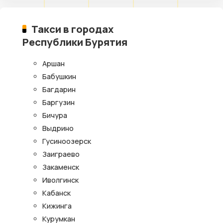
Такси в городах
Республики Бурятия
Аршан
Бабушкин
Багдарин
Баргузин
Бичура
Выдрино
Гусиноозерск
Заиграево
Закаменск
Иволгинск
Кабанск
Кижинга
Курумкан