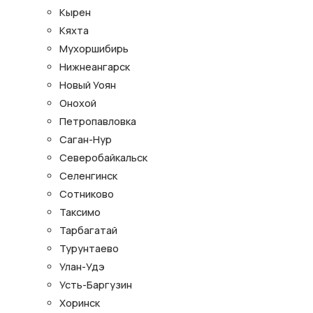
Кырен
Кяхта
Мухоршибирь
Нижнеангарск
Новый Уоян
Онохой
Петропавловка
Саган-Нур
Северобайкальск
Селенгинск
Сотниково
Таксимо
Тарбагатай
Турунтаево
Улан-Удэ
Усть-Баргузин
Хоринск