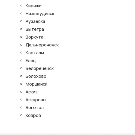
Кириши
Нижнеудинск
Рузаевка
Вытегра
Воркута
Дальнереченск
Карталы
Елец
Белореченск
Болохово
Моршанск
Аскиз
Аскарово
Боготол
Ковров