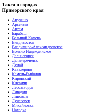
Такси в городах
Приморского края
Анучино
Арсеньев
Артем
Барабаш
Большой Камень
Владивосток
Владимиро-Александровское
Вольно-Надеждинское
Дальнегорск
Дальнереченск
Дунай
Кавалерово
Камень-Рыболов
Кировский
Кневичи
Лесозаводск
Ливадия
Липовцы
Лучегорск
Михайловка
Находка