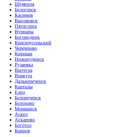
Шумерля
Белогорск
Касимов
Высоковск
Пятигорск
Вурнары
Богородицк
Красноусольский
Черемхово
Кириши
Нижнеудинск
Рузаевка
Вытегра
Воркута
Дальнереченск
Карталы
Елец
Белореченск
Болохово
Моршанск
Аскиз
Аскарово
Боготол
Ковров