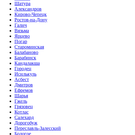
Шатура
Александров
Кирово-Чепецк
Ростов-на-Дону
Галич
Вязьма
Ярцево
Погар
Староминская
Балабаново
Барабинск
Кандалакша
Городец
Исилькуль
Асбест
Дмитров
Ефремов
Шарья
Гжель
Грязовец
Котлас
Салехард
Дорогобуж
Переславль-Залесский
Бологое