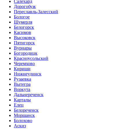
Салехард
Дорогобуж
Переславль-Залесский
Бологое
Шумерля
Белогорск
Касимов
Высоковск
Пятигорск
Вурнары
Богородицк
Красноусольский
Черемхово
Кириши
Нижнеудинск
Рузаевка
Вытегра
Воркута
Дальнереченск
Карталы
Елец
Белореченск
Моршанск
Болохово
Аскиз