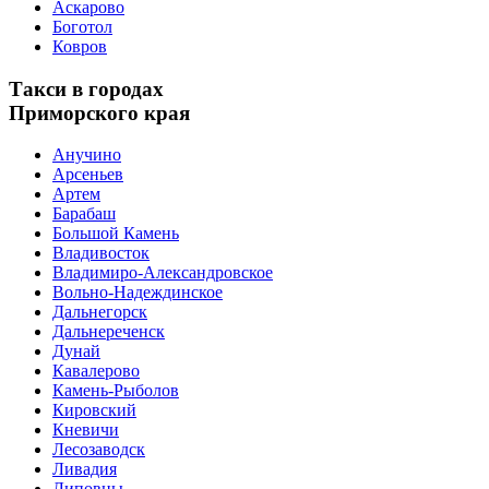
Аскарово
Боготол
Ковров
Такси в городах
Приморского края
Анучино
Арсеньев
Артем
Барабаш
Большой Камень
Владивосток
Владимиро-Александровское
Вольно-Надеждинское
Дальнегорск
Дальнереченск
Дунай
Кавалерово
Камень-Рыболов
Кировский
Кневичи
Лесозаводск
Ливадия
Липовцы