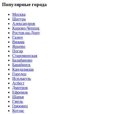
Популярные города
Москва
Шатура
Александров
Кирово-Чепецк
Ростов-на-Дону
Галич
Вязьма
Ярцево
Погар
Староминская
Балабаново
Барабинск
Кандалакша
Городец
Исилькуль
Асбест
Дмитров
Ефремов
Шарья
Гжель
Грязовец
Котлас