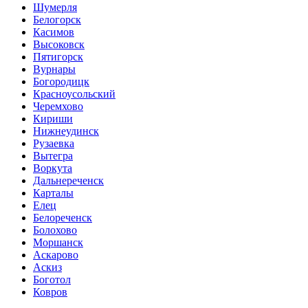
Шумерля
Белогорск
Касимов
Высоковск
Пятигорск
Вурнары
Богородицк
Красноусольский
Черемхово
Кириши
Нижнеудинск
Рузаевка
Вытегра
Воркута
Дальнереченск
Карталы
Елец
Белореченск
Болохово
Моршанск
Аскарово
Аскиз
Боготол
Ковров