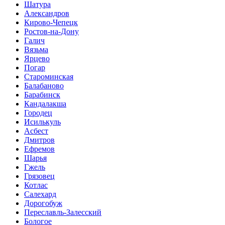
Шатура
Александров
Кирово-Чепецк
Ростов-на-Дону
Галич
Вязьма
Ярцево
Погар
Староминская
Балабаново
Барабинск
Кандалакша
Городец
Исилькуль
Асбест
Дмитров
Ефремов
Шарья
Гжель
Грязовец
Котлас
Салехард
Дорогобуж
Переславль-Залесский
Бологое