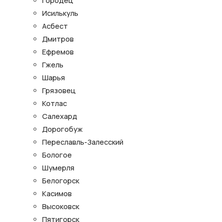
Городец
Исилькуль
Асбест
Дмитров
Ефремов
Гжель
Шарья
Грязовец
Котлас
Салехард
Дорогобуж
Переславль-Залесский
Бологое
Шумерля
Белогорск
Касимов
Высоковск
Пятигорск