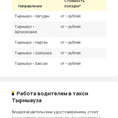
Стоимость
Направление
поездки*
Тырныауз › Аргудан
от ~ рублей
Тырныауз ›
от ~ рублей
Залукокоаже
Тырныауз › Нартан
от ~ рублей
Тырныауз › Шалушка
от ~ рублей
Тырныауз › Баксан
от ~ рублей
Работа водителем в такси
Тырныауза
Владея водительским удостоверением, стоит