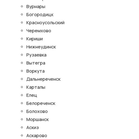
Вурнары
Богородицк
Красноусольский
Черемхово
Кириши
Нижнеудинск
Рузаевка
Вытегра
Воркута
Дальнереченск
Карталы
Елец
Белореченск
Болохово
Моршанск
Аскиз
Аскарово