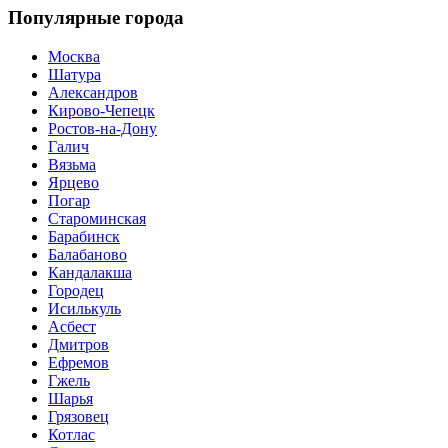
Популярные города
Москва
Шатура
Александров
Кирово-Чепецк
Ростов-на-Дону
Галич
Вязьма
Ярцево
Погар
Староминская
Барабинск
Балабаново
Кандалакша
Городец
Исилькуль
Асбест
Дмитров
Ефремов
Гжель
Шарья
Грязовец
Котлас