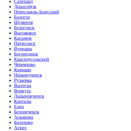
Салехард
Дорогобуж
Переславль-Залесский
Бологое
Шумерля
Белогорск
Высоковск
Касимов
Пятигорск
Вурнары
Богородицк
Красноусольский
Черемхово
Кириши
Нижнеудинск
Рузаевка
Вытегра
Воркута
Дальнереченск
Карталы
Елец
Белореченск
Аскарово
Болохово
Аскиз