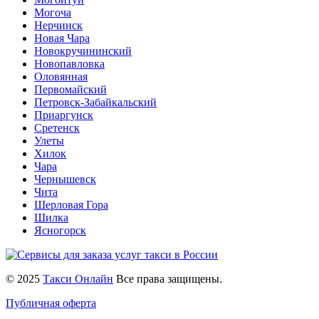
Могоча
Нерчинск
Новая Чара
Новокручининский
Новопавловка
Оловянная
Первомайский
Петровск-Забайкальский
Приаргунск
Сретенск
Улеты
Хилок
Чара
Чернышевск
Чита
Шерловая Гора
Шилка
Ясногорск
© 2025
Такси Онлайн
Все права защищены.
Публичная оферта