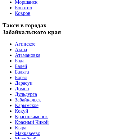
Моршанск
Боготол
Ковров
Такси в городах
Забайкальского края
Агинское
Акша
Атамановка
Бада
Балей
Баляга
Борзя
Дарасун
Домна
Дульдурга
Забайкальск
Карымское
Кокуй
Краснокаменск
Красный Чикой
Кыра
Маккавеево
Могойтуй