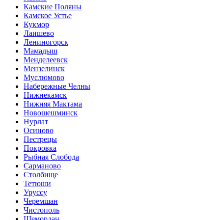
Камские Поляны
Камское Устье
Кукмор
Лаишево
Лениногорск
Мамадыш
Менделеевск
Мензелинск
Муслюмово
Набережные Челны
Нижнекамск
Нижняя Мактама
Новошешминск
Нурлат
Осиново
Пестрецы
Покровка
Рыбная Слобода
Сарманово
Столбище
Тетюши
Уруссу
Черемшан
Чистополь
Шемордан