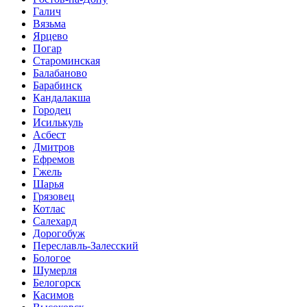
Галич
Вязьма
Ярцево
Погар
Староминская
Балабаново
Барабинск
Кандалакша
Городец
Исилькуль
Асбест
Дмитров
Ефремов
Гжель
Шарья
Грязовец
Котлас
Салехард
Дорогобуж
Переславль-Залесский
Бологое
Шумерля
Белогорск
Касимов