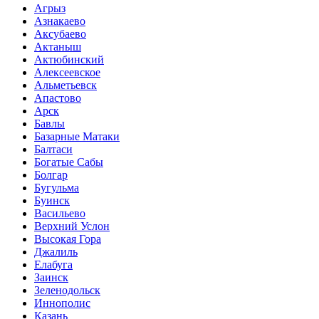
Агрыз
Азнакаево
Аксубаево
Актаныш
Актюбинский
Алексеевское
Альметьевск
Апастово
Арск
Бавлы
Базарные Матаки
Балтаси
Богатые Сабы
Болгар
Бугульма
Буинск
Васильево
Верхний Услон
Высокая Гора
Джалиль
Елабуга
Заинск
Зеленодольск
Иннополис
Казань