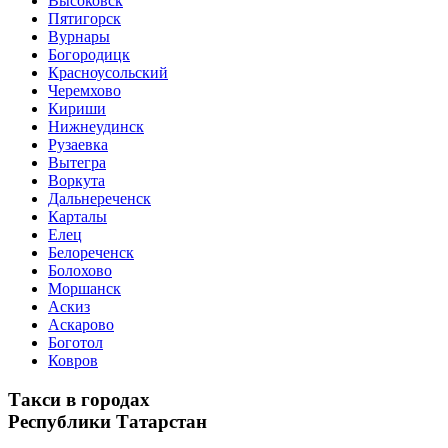
Высоковск
Пятигорск
Вурнары
Богородицк
Красноусольский
Черемхово
Кириши
Нижнеудинск
Рузаевка
Вытегра
Воркута
Дальнереченск
Карталы
Елец
Белореченск
Болохово
Моршанск
Аскиз
Аскарово
Боготол
Ковров
Такси в городах
Республики Татарстан