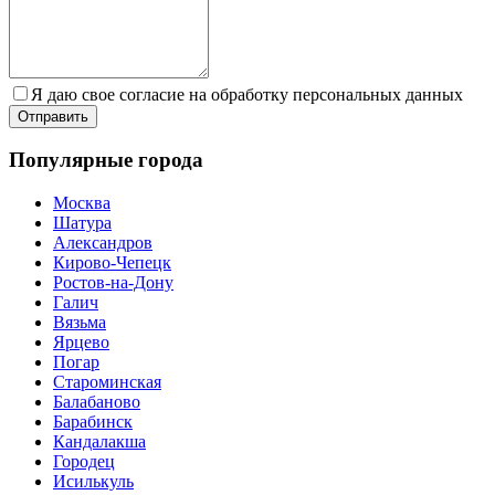
Я даю свое согласие на обработку персональных данных
Популярные города
Москва
Шатура
Александров
Кирово-Чепецк
Ростов-на-Дону
Галич
Вязьма
Ярцево
Погар
Староминская
Балабаново
Барабинск
Кандалакша
Городец
Исилькуль