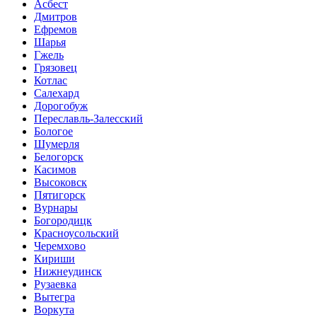
Асбест
Дмитров
Ефремов
Шарья
Гжель
Грязовец
Котлас
Салехард
Дорогобуж
Переславль-Залесский
Бологое
Шумерля
Белогорск
Касимов
Высоковск
Пятигорск
Вурнары
Богородицк
Красноусольский
Черемхово
Кириши
Нижнеудинск
Рузаевка
Вытегра
Воркута