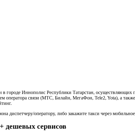
си в городе Иннополис Республики Татарстан, осуществляющих 
ем оператора связи (МТС, Билайн, МегаФон, Tele2, Yota), а та
йтинг.
фона диспетчеру/оператору, либо закажите такси через мобильн
5+ дешевых сервисов