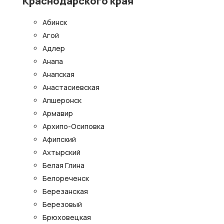
Краснодарского края
Абинск
Агой
Адлер
Анапа
Анапская
Анастасиевская
Апшеронск
Армавир
Архипо-Осиповка
Афипский
Ахтырский
Белая Глина
Белореченск
Березанская
Березовый
Брюховецкая