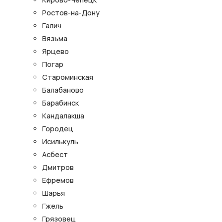
Ростов-на-Дону
Галич
Вязьма
Ярцево
Погар
Староминская
Балабаново
Барабинск
Кандалакша
Городец
Исилькуль
Асбест
Дмитров
Ефремов
Шарья
Гжель
Грязовец