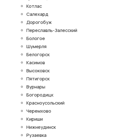
Котлас
Салехард
Дорогобуж
Переславль-Залесский
Бологое
Шумерля
Белогорск
Касимов
Высоковск
Пятигорск
Вурнары
Богородицк
Красноусольский
Черемхово
Кириши
Нижнеудинск
Рузаевка