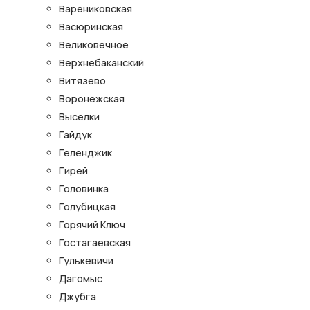
Варениковская
Васюринская
Великовечное
Верхнебаканский
Витязево
Воронежская
Выселки
Гайдук
Геленджик
Гирей
Головинка
Голубицкая
Горячий Ключ
Гостагаевская
Гулькевичи
Дагомыс
Джубга