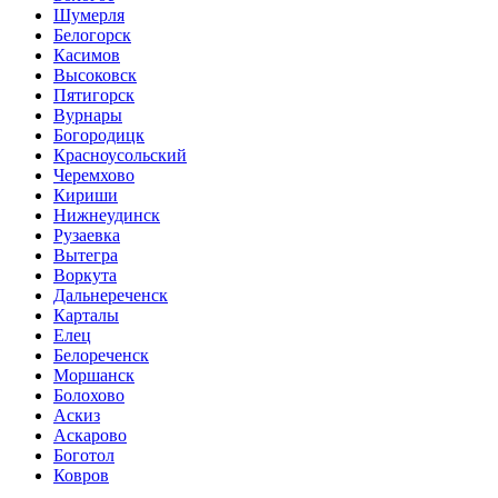
Шумерля
Белогорск
Касимов
Высоковск
Пятигорск
Вурнары
Богородицк
Красноусольский
Черемхово
Кириши
Нижнеудинск
Рузаевка
Вытегра
Воркута
Дальнереченск
Карталы
Елец
Белореченск
Моршанск
Болохово
Аскиз
Аскарово
Боготол
Ковров