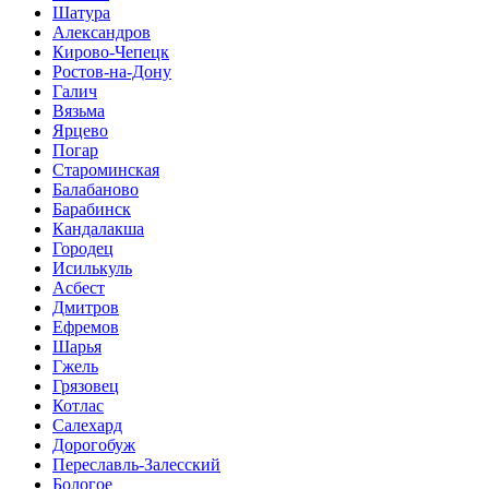
Шатура
Александров
Кирово-Чепецк
Ростов-на-Дону
Галич
Вязьма
Ярцево
Погар
Староминская
Балабаново
Барабинск
Кандалакша
Городец
Исилькуль
Асбест
Дмитров
Ефремов
Шарья
Гжель
Грязовец
Котлас
Салехард
Дорогобуж
Переславль-Залесский
Бологое