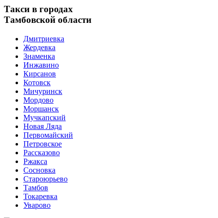
Такси в городах
Тамбовской области
Дмитриевка
Жердевка
Знаменка
Инжавино
Кирсанов
Котовск
Мичуринск
Мордово
Моршанск
Мучкапский
Новая Ляда
Первомайский
Петровское
Рассказово
Ржакса
Сосновка
Староюрьево
Тамбов
Токаревка
Уварово