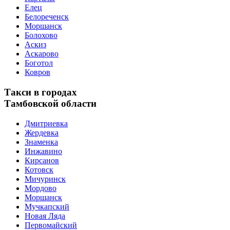
Елец
Белореченск
Моршанск
Болохово
Аскиз
Аскарово
Боготол
Ковров
Такси в городах
Тамбовской области
Дмитриевка
Жердевка
Знаменка
Инжавино
Кирсанов
Котовск
Мичуринск
Мордово
Моршанск
Мучкапский
Новая Ляда
Первомайский