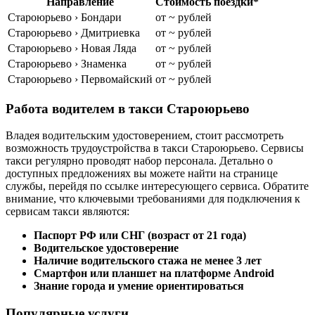
Направление
Стоимость поездки*
Староюрьево › Бондари
от ~ рублей
Староюрьево › Дмитриевка
от ~ рублей
Староюрьево › Новая Ляда
от ~ рублей
Староюрьево › Знаменка
от ~ рублей
Староюрьево › Первомайский
от ~ рублей
Работа водителем в такси Староюрьево
Владея водительским удостоверением, стоит рассмотреть
возможность трудоустройства в такси Староюрьево. Сервисы
такси регулярно проводят набор персонала. Детально о
доступных предложениях вы можете найти на странице
службы, перейдя по ссылке интересующего сервиса. Обратите
внимание, что ключевыми требованиями для подключения к
сервисам такси являются:
Паспорт РФ или СНГ (возраст от 21 года)
Водительское удостоверение
Наличие водительского стажа не менее 3 лет
Смартфон или планшет на платформе Android
Знание города и умение ориентироваться
Популярные услуги