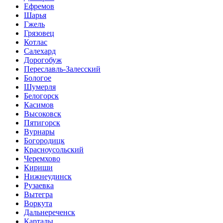
Ефремов
Шарья
Гжель
Грязовец
Котлас
Салехард
Дорогобуж
Переславль-Залесский
Бологое
Шумерля
Белогорск
Касимов
Высоковск
Пятигорск
Вурнары
Богородицк
Красноусольский
Черемхово
Кириши
Нижнеудинск
Рузаевка
Вытегра
Воркута
Дальнереченск
Карталы