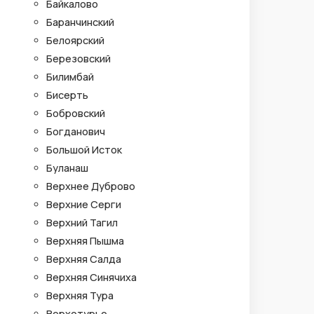
Байкалово
Баранчинский
Белоярский
Березовский
Билимбай
Бисерть
Бобровский
Богданович
Большой Исток
Буланаш
Верхнее Дуброво
Верхние Серги
Верхний Тагил
Верхняя Пышма
Верхняя Салда
Верхняя Синячиха
Верхняя Тура
Верхотурье