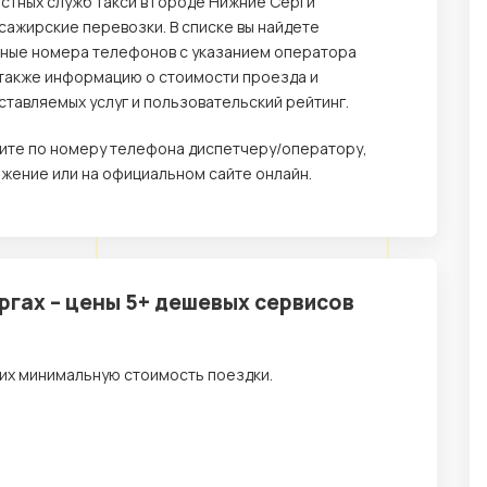
стных служб такси в городе Нижние Серги
ажирские перевозки. В списке вы найдете
ьные номера телефонов с указанием оператора
 а также информацию о стоимости проезда и
тавляемых услуг и пользовательский рейтинг.
оните по номеру телефона диспетчеру/оператору,
жение или на официальном сайте онлайн.
ргах – цены 5+ дешевых сервисов
их минимальную стоимость поездки.