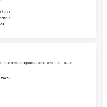
 3 лет
ndroid
ься
возите веси, отправляйтесь в путешествия с
 такси