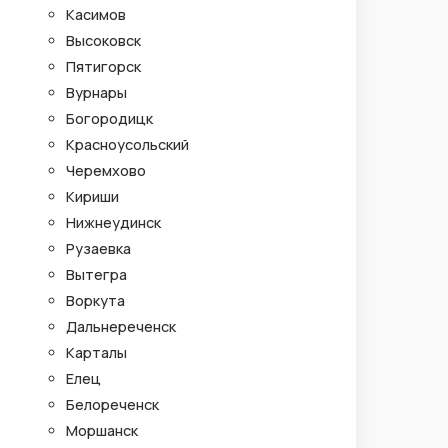
Касимов
Высоковск
Пятигорск
Вурнары
Богородицк
Красноусольский
Черемхово
Кириши
Нижнеудинск
Рузаевка
Вытегра
Воркута
Дальнереченск
Карталы
Елец
Белореченск
Моршанск