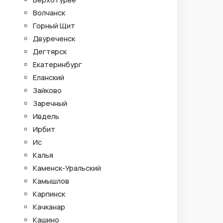
Волчанск
Горный Щит
Двуреченск
Дегтярск
Екатеринбург
Еланский
Зайково
Заречный
Ивдель
Ирбит
Ис
Калья
Каменск-Уральский
Камышлов
Карпинск
Качканар
Кашино