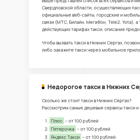
Выше представлен список всех сервисов и ме
Свердловской области, осуществляющих пасс
официальные веб-сайты, городские и мобил
связи (МТС, Билайн, МегаФон, Tele2, Yota),
действующих тарифах такси, описание предос
Чтобы вызвать такси в Нижних Сергах, позв
либо закажите такси через мобильное прило
Недорогое такси в Нижних Се
Сколько же стоит такси в Нижних Сергах?
Рассмотрим самые дешевые сервисы такси и 
Плюс
– от 100 рублей
Пятерочка
– от 100 рублей
Яндекс Такси
– от 100 рублей