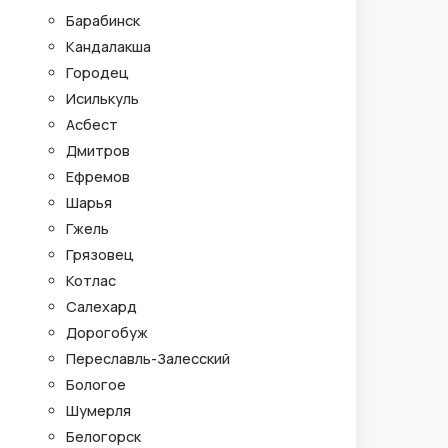
Барабинск
Кандалакша
Городец
Исилькуль
Асбест
Дмитров
Ефремов
Шарья
Гжель
Грязовец
Котлас
Салехард
Дорогобуж
Переславль-Залесский
Бологое
Шумерля
Белогорск