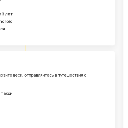
 3 лет
ndroid
ься
возите веси, отправляйтесь в путешествия с
 такси