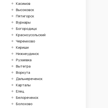
Касимов
Высоковск
Пятигорск
Вурнары
Богородицк
Красноусольский
Черемхово
Кириши
Нижнеудинск
Рузаевка
Вытегра
Воркута
Дальнереченск
Карталы
Елец
Белореченск
Болохово