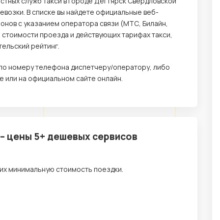
естных служб такси в городе Дегтярск Свердловской
возки. В списке вы найдете официальные веб-
онов с указанием оператора связи (МТС, Билайн,
о стоимости проезда и действующих тарифах такси,
тельский рейтинг.
е по номеру телефона диспетчеру/оператору, либо
 или на официальном сайте онлайн.
 – цены 5+ дешевых сервисов
их минимальную стоимость поездки.