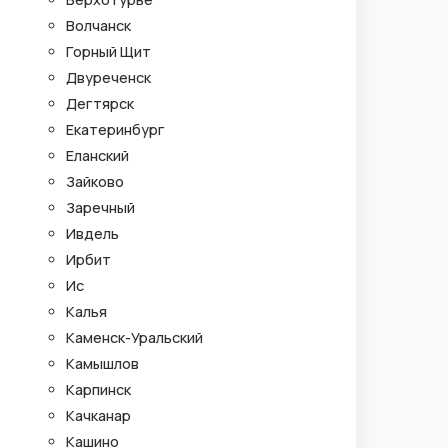
Волчанск
Горный Щит
Двуреченск
Дегтярск
Екатеринбург
Еланский
Зайково
Заречный
Ивдель
Ирбит
Ис
Калья
Каменск-Уральский
Камышлов
Карпинск
Качканар
Кашино