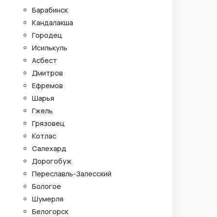
Барабинск
Кандалакша
Городец
Исилькуль
Асбест
Дмитров
Ефремов
Шарья
Гжель
Грязовец
Котлас
Салехард
Дорогобуж
Переславль-Залесский
Бологое
Шумерля
Белогорск