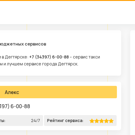
 бюджетных сервисов
 в Дегтярске:
+7 (34397) 6-00-88
– сервис такси
м и лучшем сервисе города Дегтярск.
Алекс
397) 6-00-88
ты:
24/7
Рейтинг сервиса: