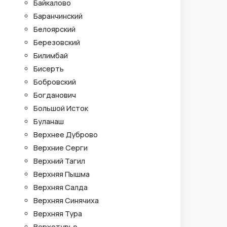
Байкалово
Баранчинский
Белоярский
Березовский
Билимбай
Бисерть
Бобровский
Богданович
Большой Исток
Буланаш
Верхнее Дуброво
Верхние Серги
Верхний Тагил
Верхняя Пышма
Верхняя Салда
Верхняя Синячиха
Верхняя Тура
Верхотурье