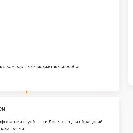
рных, комфортных и бюджетных способов
си
информация служб такси Дегтярска для обращений
 водителями.