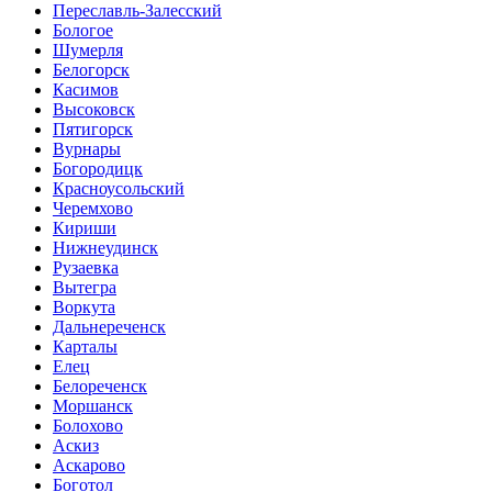
Переславль-Залесский
Бологое
Шумерля
Белогорск
Касимов
Высоковск
Пятигорск
Вурнары
Богородицк
Красноусольский
Черемхово
Кириши
Нижнеудинск
Рузаевка
Вытегра
Воркута
Дальнереченск
Карталы
Елец
Белореченск
Моршанск
Болохово
Аскиз
Аскарово
Боготол