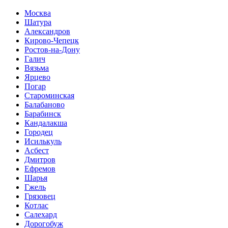
Москва
Шатура
Александров
Кирово-Чепецк
Ростов-на-Дону
Галич
Вязьма
Ярцево
Погар
Староминская
Балабаново
Барабинск
Кандалакша
Городец
Исилькуль
Асбест
Дмитров
Ефремов
Шарья
Гжель
Грязовец
Котлас
Салехард
Дорогобуж