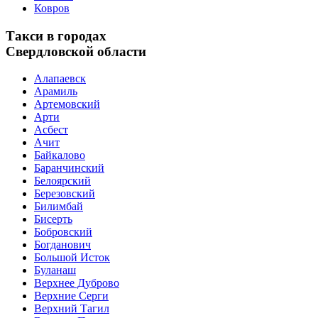
Ковров
Такси в городах
Свердловской области
Алапаевск
Арамиль
Артемовский
Арти
Асбест
Ачит
Байкалово
Баранчинский
Белоярский
Березовский
Билимбай
Бисерть
Бобровский
Богданович
Большой Исток
Буланаш
Верхнее Дуброво
Верхние Серги
Верхний Тагил