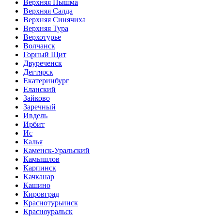
Верхняя Пышма
Верхняя Салда
Верхняя Синячиха
Верхняя Тура
Верхотурье
Волчанск
Горный Щит
Двуреченск
Дегтярск
Екатеринбург
Еланский
Зайково
Заречный
Ивдель
Ирбит
Ис
Калья
Каменск-Уральский
Камышлов
Карпинск
Качканар
Кашино
Кировград
Краснотурьинск
Красноуральск