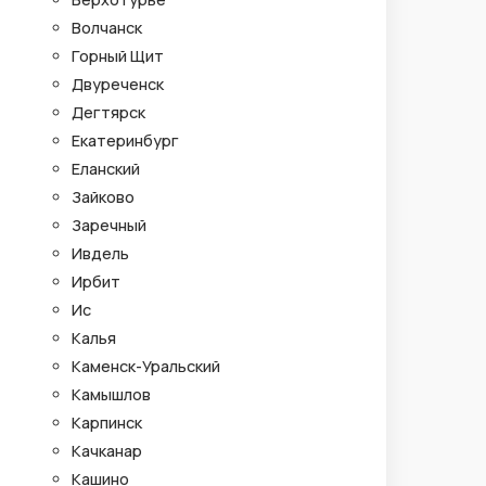
Волчанск
Горный Щит
Двуреченск
Дегтярск
Екатеринбург
Еланский
Зайково
Заречный
Ивдель
Ирбит
Ис
Калья
Каменск-Уральский
Камышлов
Карпинск
Качканар
Кашино