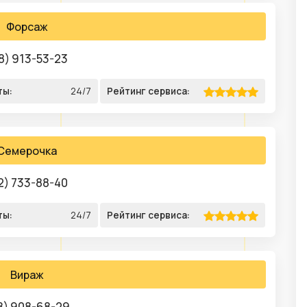
Форсаж
8) 913-53-23
ты:
24/7
Рейтинг сервиса:
Семерочка
2) 733-88-40
ты:
24/7
Рейтинг сервиса:
Вираж
8) 908-68-29