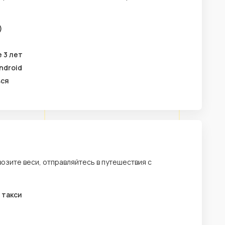
)
 3 лет
ndroid
ься
возите веси, отправляйтесь в путешествия с
 такси