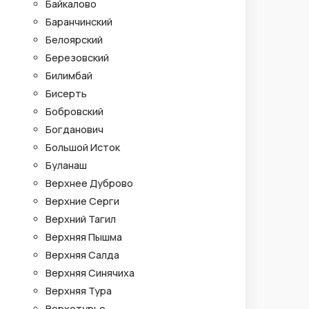
Байкалово
Баранчинский
Белоярский
Березовский
Билимбай
Бисерть
Бобровский
Богданович
Большой Исток
Буланаш
Верхнее Дуброво
Верхние Серги
Верхний Тагил
Верхняя Пышма
Верхняя Салда
Верхняя Синячиха
Верхняя Тура
Верхотурье