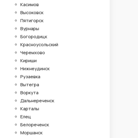
Касимов
Высоковск
Пятигорск
Вурнары
Богородицк
Красноусольский
Черемхово
Кириши
Нижнеудинск
Рузаевка
Вытегра
Воркута
Дальнереченск
Карталы
Елец
Белореченск
Моршанск