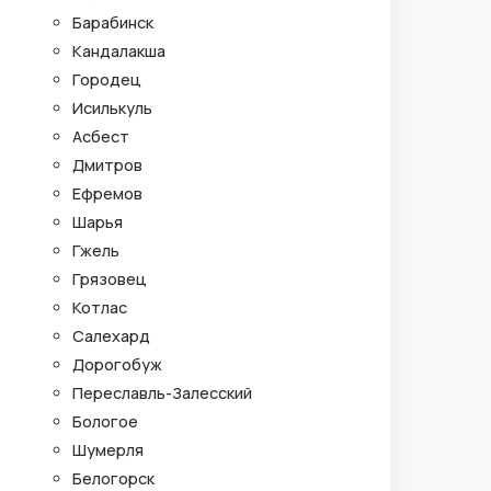
Барабинск
Кандалакша
Городец
Исилькуль
Асбест
Дмитров
Ефремов
Шарья
Гжель
Грязовец
Котлас
Салехард
Дорогобуж
Переславль-Залесский
Бологое
Шумерля
Белогорск