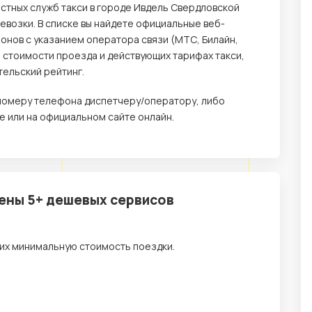
естных служб такси в городе Ивдель Свердловской
возки. В списке вы найдете официальные веб-
онов с указанием оператора связи (МТС, Билайн,
о стоимости проезда и действующих тарифах такси,
тельский рейтинг.
о номеру телефона диспетчеру/оператору, либо
 или на официальном сайте онлайн.
цены 5+ дешевых сервисов
их минимальную стоимость поездки.