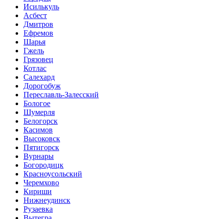
Исилькуль
Асбест
Дмитров
Ефремов
Шарья
Гжель
Грязовец
Котлас
Салехард
Дорогобуж
Переславль-Залесский
Бологое
Шумерля
Белогорск
Касимов
Высоковск
Пятигорск
Вурнары
Богородицк
Красноусольский
Черемхово
Кириши
Нижнеудинск
Рузаевка
Вытегра