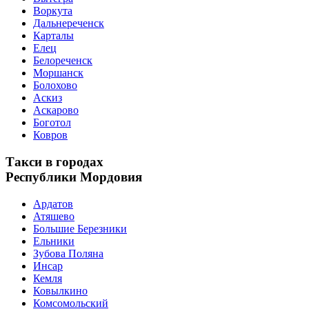
Воркута
Дальнереченск
Карталы
Елец
Белореченск
Моршанск
Болохово
Аскиз
Аскарово
Боготол
Ковров
Такси в городах
Республики Мордовия
Ардатов
Атяшево
Большие Березники
Ельники
Зубова Поляна
Инсар
Кемля
Ковылкино
Комсомольский