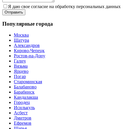
Я даю свое согласие на обработку персональных данных
Популярные города
Москва
Шатура
Александров
Кирово-Чепецк
Ростов-на-Дону
Галич
Вязьма
Ярцево
Погар
Староминская
Балабаново
Барабинск
Кандалакша
Городец
Исилькуль
Асбест
Дмитров
Ефремов
Шарья