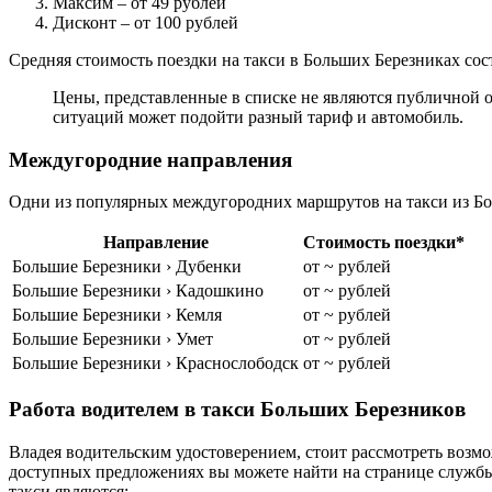
Максим
– от 49 рублей
Дисконт
– от 100 рублей
Средняя стоимость поездки на такси в Больших Березниках сост
Цены, представленные в списке не являются публичной о
ситуаций может подойти разный тариф и автомобиль.
Междугородние направления
Одни из популярных междугородних маршрутов на такси из Бо
Направление
Стоимость поездки*
Большие Березники › Дубенки
от ~ рублей
Большие Березники › Кадошкино
от ~ рублей
Большие Березники › Кемля
от ~ рублей
Большие Березники › Умет
от ~ рублей
Большие Березники › Краснослободск
от ~ рублей
Работа водителем в такси Больших Березников
Владея водительским удостоверением, стоит рассмотреть возмо
доступных предложениях вы можете найти на странице службы
такси являются: