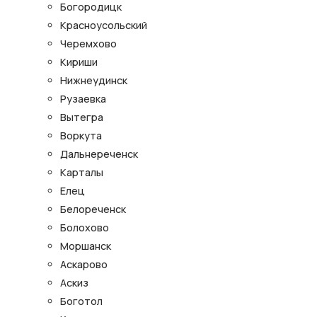
Богородицк
Красноусольский
Черемхово
Кириши
Нижнеудинск
Рузаевка
Вытегра
Воркута
Дальнереченск
Карталы
Елец
Белореченск
Болохово
Моршанск
Аскарово
Аскиз
Боготол