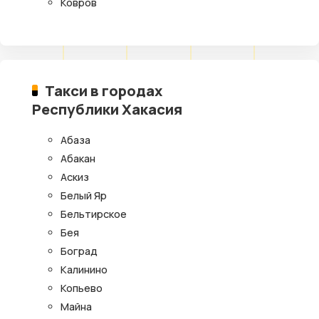
Ковров
Такси в городах
Республики Хакасия
Абаза
Абакан
Аскиз
Белый Яр
Бельтирское
Бея
Боград
Калинино
Копьево
Майна