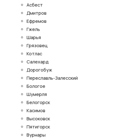
Асбест
Дмитров
Ефремов
Гжель
Шарья
Грязовец
Котлас
Салехард
Дорогобуж
Переславль-Залесский
Бологое
Шумерля
Белогорск
Касимов
Высоковск
Пятигорск
Вурнары