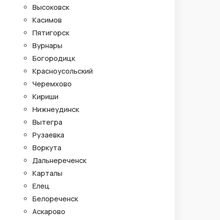
Высоковск
Касимов
Пятигорск
Вурнары
Богородицк
Красноусольский
Черемхово
Кириши
Нижнеудинск
Вытегра
Рузаевка
Воркута
Дальнереченск
Карталы
Елец
Белореченск
Аскарово