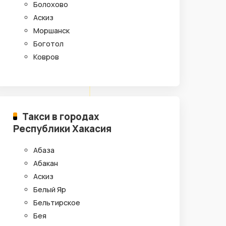
Болохово
Аскиз
Моршанск
Боготол
Ковров
Такси в городах
Республики Хакасия
Абаза
Абакан
Аскиз
Белый Яр
Бельтирское
Бея