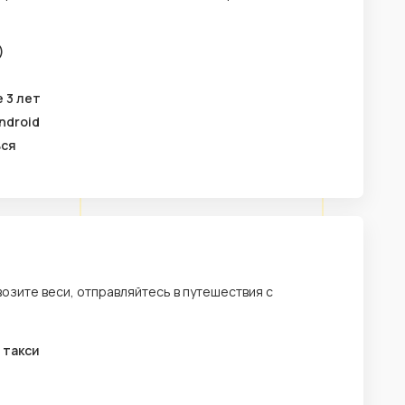
)
 3 лет
ndroid
ься
возите веси, отправляйтесь в путешествия с
 такси