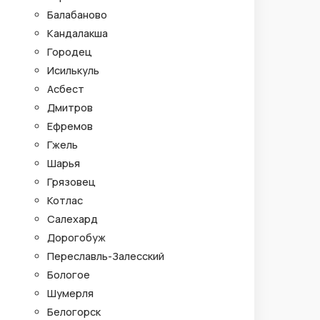
Балабаново
Кандалакша
Городец
Исилькуль
Асбест
Дмитров
Ефремов
Гжель
Шарья
Грязовец
Котлас
Салехард
Дорогобуж
Переславль-Залесский
Бологое
Шумерля
Белогорск