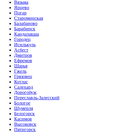
Вязьма
Ярцево
Погар
Староминская
Балабаново
Барабинск
Кандалакша
Городец
Исилькуль
Асбест
Дмитров
Ефремов
Шарья
Гжель
Грязовец
Котлас
Салехард
Дорогобуж
Переславль-Залесский
Бологое
Шумерля
Белогорск
Касимов
Высоковск
Пятигорск