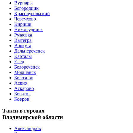
Вурнары
Богородицк
Красноусольский
Черемхово
Кириши
Нижнеудинск
Рузаевка
Вытегра
Воркута
Дальнереченск
Карталы
Елец
Белореченск
Моршанск
Болохово
Аскиз
Аскарово
Боготол
Ковров
Такси в городах
Владимирской области
Александров