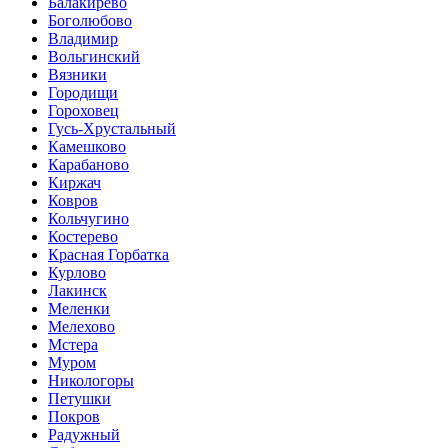
Балакирево
Боголюбово
Владимир
Вольгинский
Вязники
Городищи
Гороховец
Гусь-Хрустальный
Камешково
Карабаново
Киржач
Ковров
Кольчугино
Костерево
Красная Горбатка
Курлово
Лакинск
Меленки
Мелехово
Мстера
Муром
Никологоры
Петушки
Покров
Радужный