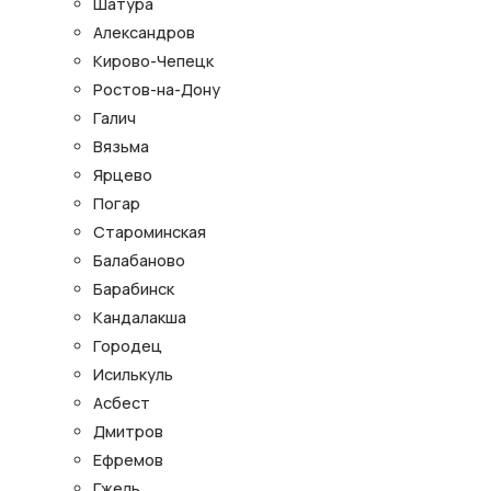
Шатура
Александров
Кирово-Чепецк
Ростов-на-Дону
Галич
Вязьма
Ярцево
Погар
Староминская
Балабаново
Барабинск
Кандалакша
Городец
Исилькуль
Асбест
Дмитров
Ефремов
Гжель