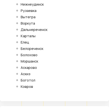
Нижнеудинск
Рузаевка
Вытегра
Воркута
Дальнереченск
Карталы
Елец
Белореченск
Болохово
Моршанск
Аскарово
Аскиз
Боготол
Ковров