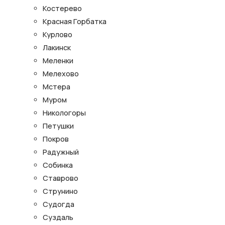
Костерево
Красная Горбатка
Курлово
Лакинск
Меленки
Мелехово
Мстера
Муром
Никологоры
Петушки
Покров
Радужный
Собинка
Ставрово
Струнино
Судогда
Суздаль