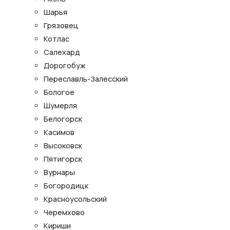
Шарья
Грязовец
Котлас
Салехард
Дорогобуж
Переславль-Залесский
Бологое
Шумерля
Белогорск
Касимов
Высоковск
Пятигорск
Вурнары
Богородицк
Красноусольский
Черемхово
Кириши