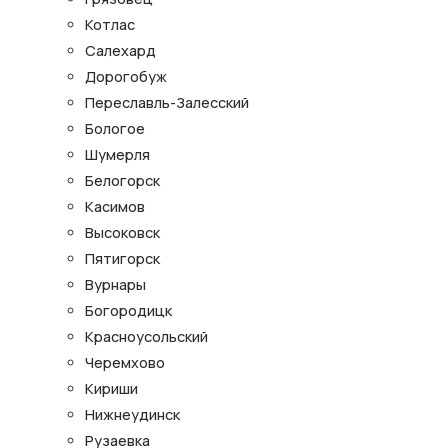
Котлас
Салехард
Дорогобуж
Переславль-Залесский
Бологое
Шумерля
Белогорск
Касимов
Высоковск
Пятигорск
Вурнары
Богородицк
Красноусольский
Черемхово
Кириши
Нижнеудинск
Рузаевка