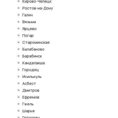
Кирово-Чепецк
Ростов-на-Дону
Галич
Вязьма
Ярцево
Погар
Староминская
Балабаново
Барабинск
Кандалакша
Городец
Исилькуль
Асбест
Дмитров
Ефремов
Гжель
Шарья
Грязовец