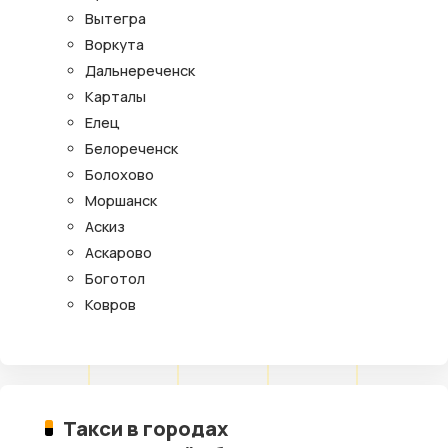
Вытегра
Воркута
Дальнереченск
Карталы
Елец
Белореченск
Болохово
Моршанск
Аскиз
Аскарово
Боготол
Ковров
Такси в городах