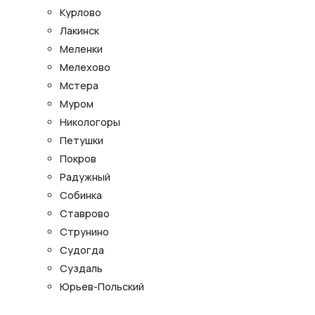
Курлово
Лакинск
Меленки
Мелехово
Мстера
Муром
Никологоры
Петушки
Покров
Радужный
Собинка
Ставрово
Струнино
Судогда
Суздаль
Юрьев-Польский