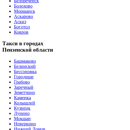
Белореченск
Болохово
Моршанск
Аскарово
Аскиз
Боготол
Ковров
Такси в городах
Пензенской области
Башмаково
Белинский
Бессоновка
Городище
Грабово
Заречный
Земетчино
Каменка
Колышлей
Кузнецк
Лунино
Мокшан
Неверкино
Нижний Ломов