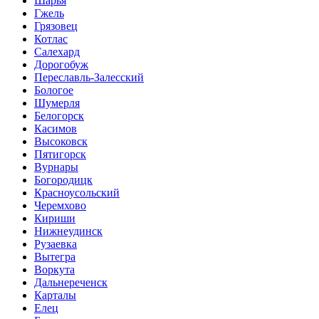
Шарья
Гжель
Грязовец
Котлас
Салехард
Дорогобуж
Переславль-Залесский
Бологое
Шумерля
Белогорск
Касимов
Высоковск
Пятигорск
Вурнары
Богородицк
Красноусольский
Черемхово
Кириши
Нижнеудинск
Рузаевка
Вытегра
Воркута
Дальнереченск
Карталы
Елец