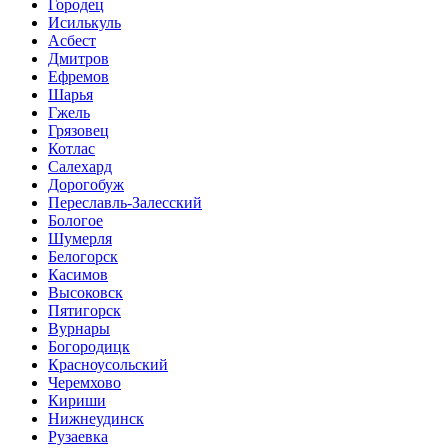
Городец
Исилькуль
Асбест
Дмитров
Ефремов
Шарья
Гжель
Грязовец
Котлас
Салехард
Дорогобуж
Переславль-Залесский
Бологое
Шумерля
Белогорск
Касимов
Высоковск
Пятигорск
Вурнары
Богородицк
Красноусольский
Черемхово
Кириши
Нижнеудинск
Рузаевка