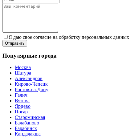
Я даю свое согласие на обработку персональных данных
Популярные города
Москва
Шатура
Александров
Кирово-Чепецк
Ростов-на-Дону
Галич
Вязьма
Ярцево
Погар
Староминская
Балабаново
Барабинск
Кандалакша