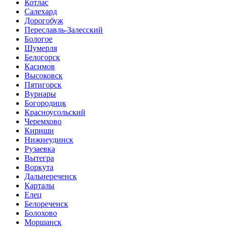
Котлас
Салехард
Дорогобуж
Переславль-Залесский
Бологое
Шумерля
Белогорск
Касимов
Высоковск
Пятигорск
Вурнары
Богородицк
Красноусольский
Черемхово
Кириши
Нижнеудинск
Рузаевка
Вытегра
Воркута
Дальнереченск
Карталы
Елец
Белореченск
Болохово
Моршанск