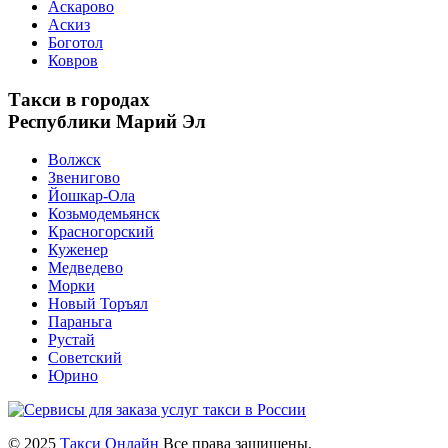
Аскарово
Аскиз
Боготол
Ковров
Такси в городах
Республики Марий Эл
Волжск
Звенигово
Йошкар-Ола
Козьмодемьянск
Красногорский
Куженер
Медведево
Морки
Новый Торъял
Параньга
Рустай
Советский
Юрино
© 2025
Такси Онлайн
Все права защищены.