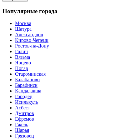
Популярные города
Москва
Шатура
Александров
Кирово-Чепецк
Ростов-на-Дону
Галич
Вязьма
Ярцево
Погар
Староминская
Балабаново
Барабинск
Кандалакша
Городец
Исилькуль
Асбест
Дмитров
Ефремов
Гжель
Шарья
Грязовец