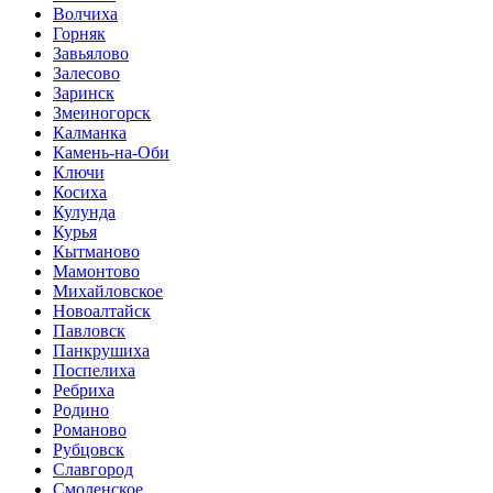
Волчиха
Горняк
Завьялово
Залесово
Заринск
Змеиногорск
Калманка
Камень-на-Оби
Ключи
Косиха
Кулунда
Курья
Кытманово
Мамонтово
Михайловское
Новоалтайск
Павловск
Панкрушиха
Поспелиха
Ребриха
Родино
Романово
Рубцовск
Славгород
Смоленское