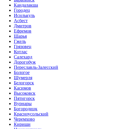
Кандалакша
Городец
Исилькуль
Асбест
Дмитров
Ефремов
Шарья
Гжель
Грязовец
Котлас
Салехард
Дорогобуж
Переславль-Залесский
Бологое
Шумерля
Белогорск
Касимов
Высоковск
Пятигорск
Вурнары
Богородицк
Красноусольский
Черемхово
Кириши