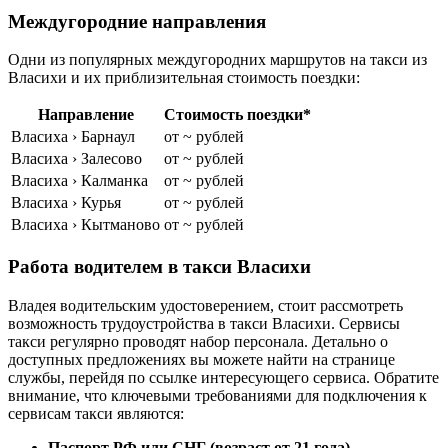
Междугородние направления
Одни из популярных междугородних маршрутов на такси из
Власихи и их приблизительная стоимость поездки:
Направление
Стоимость поездки*
Власиха › Барнаул
от ~ рублей
Власиха › Залесово
от ~ рублей
Власиха › Калманка
от ~ рублей
Власиха › Курья
от ~ рублей
Власиха › Кытманово
от ~ рублей
Работа водителем в такси Власихи
Владея водительским удостоверением, стоит рассмотреть
возможность трудоустройства в такси Власихи. Сервисы
такси регулярно проводят набор персонала. Детально о
доступных предложениях вы можете найти на странице
службы, перейдя по ссылке интересующего сервиса. Обратите
внимание, что ключевыми требованиями для подключения к
сервисам такси являются:
Паспорт РФ или СНГ (возраст от 21 года)