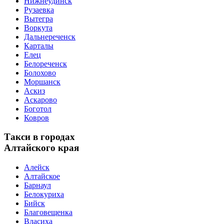
Нижнеудинск
Рузаевка
Вытегра
Воркута
Дальнереченск
Карталы
Елец
Белореченск
Болохово
Моршанск
Аскиз
Аскарово
Боготол
Ковров
Такси в городах
Алтайского края
Алейск
Алтайское
Барнаул
Белокуриха
Бийск
Благовещенка
Власиха