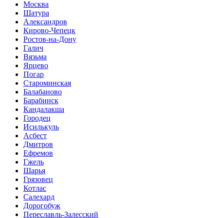
Москва
Шатура
Александров
Кирово-Чепецк
Ростов-на-Дону
Галич
Вязьма
Ярцево
Погар
Староминская
Балабаново
Барабинск
Кандалакша
Городец
Исилькуль
Асбест
Дмитров
Ефремов
Гжель
Шарья
Грязовец
Котлас
Салехард
Дорогобуж
Переславль-Залесский