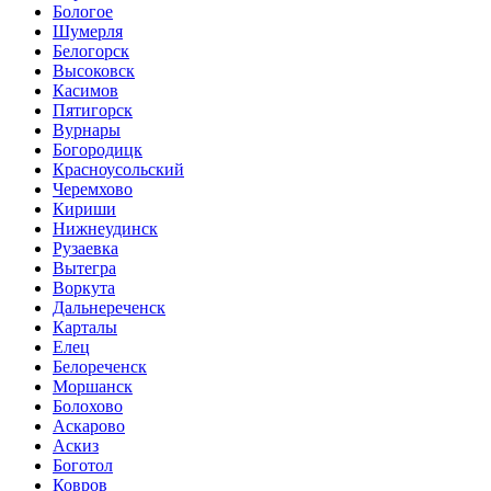
Бологое
Шумерля
Белогорск
Высоковск
Касимов
Пятигорск
Вурнары
Богородицк
Красноусольский
Черемхово
Кириши
Нижнеудинск
Рузаевка
Вытегра
Воркута
Дальнереченск
Карталы
Елец
Белореченск
Моршанск
Болохово
Аскарово
Аскиз
Боготол
Ковров