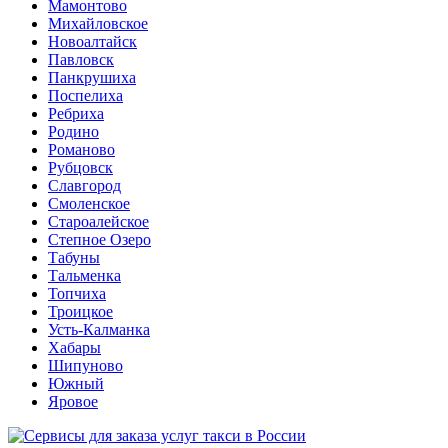
Мамонтово
Михайловское
Новоалтайск
Павловск
Панкрушиха
Поспелиха
Ребриха
Родино
Романово
Рубцовск
Славгород
Смоленское
Староалейское
Степное Озеро
Табуны
Тальменка
Топчиха
Троицкое
Усть-Калманка
Хабары
Шипуново
Южный
Яровое