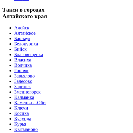
Такси в городах
Алтайского края
Алейск
Алтайское
Барнаул
Белокуриха
Бийск
Благовещенка
Власиха
Волчиха
Горняк
Завьялово
Залесово
Заринск
Змеиногорск
Калманка
Камень-на-Оби
Ключи
Косиха
Кулунда
Курья
Кытманово