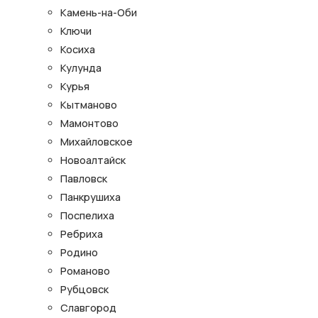
Камень-на-Оби
Ключи
Косиха
Кулунда
Курья
Кытманово
Мамонтово
Михайловское
Новоалтайск
Павловск
Панкрушиха
Поспелиха
Ребриха
Родино
Романово
Рубцовск
Славгород