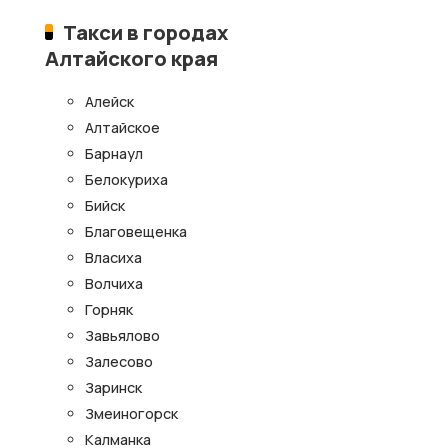
Такси в городах
Алтайского края
Алейск
Алтайское
Барнаул
Белокуриха
Бийск
Благовещенка
Власиха
Волчиха
Горняк
Завьялово
Залесово
Заринск
Змеиногорск
Калманка