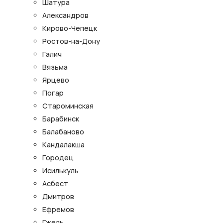
Шатура
Александров
Кирово-Чепецк
Ростов-на-Дону
Галич
Вязьма
Ярцево
Погар
Староминская
Барабинск
Балабаново
Кандалакша
Городец
Исилькуль
Асбест
Дмитров
Ефремов
Гжель