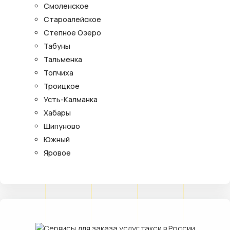
Смоленское
Староалейское
Степное Озеро
Табуны
Тальменка
Топчиха
Троицкое
Усть-Калманка
Хабары
Шипуново
Южный
Яровое