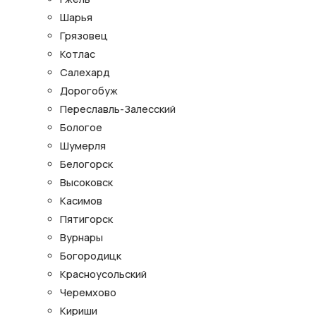
Шарья
Грязовец
Котлас
Салехард
Дорогобуж
Переславль-Залесский
Бологое
Шумерля
Белогорск
Высоковск
Касимов
Пятигорск
Вурнары
Богородицк
Красноусольский
Черемхово
Кириши