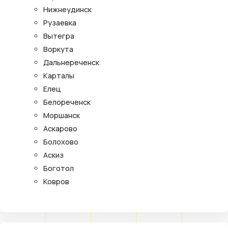
Нижнеудинск
Рузаевка
Вытегра
Воркута
Дальнереченск
Карталы
Елец
Белореченск
Моршанск
Аскарово
Болохово
Аскиз
Боготол
Ковров