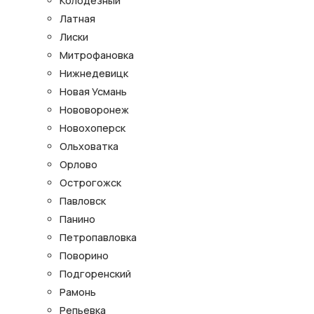
Колодезный
Латная
Лиски
Митрофановка
Нижнедевицк
Новая Усмань
Нововоронеж
Новохоперск
Ольховатка
Орлово
Острогожск
Павловск
Панино
Петропавловка
Поворино
Подгоренский
Рамонь
Репьевка