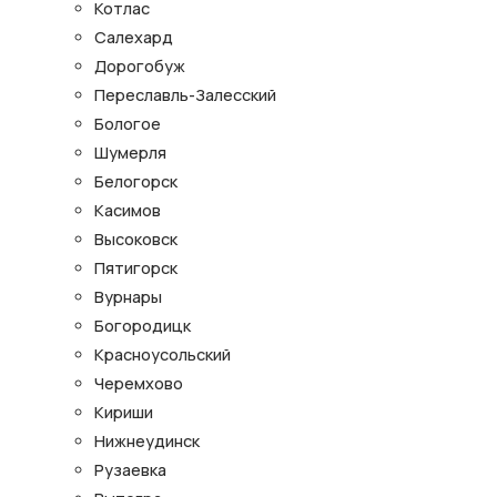
Котлас
Салехард
Дорогобуж
Переславль-Залесский
Бологое
Шумерля
Белогорск
Касимов
Высоковск
Пятигорск
Вурнары
Богородицк
Красноусольский
Черемхово
Кириши
Нижнеудинск
Рузаевка