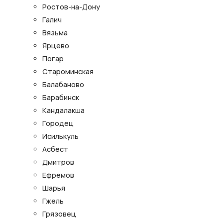
Ростов-на-Дону
Галич
Вязьма
Ярцево
Погар
Староминская
Балабаново
Барабинск
Кандалакша
Городец
Исилькуль
Асбест
Дмитров
Ефремов
Шарья
Гжель
Грязовец