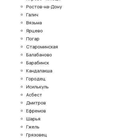
Ростов-на-Дону
Галич
Вязьма
Ярцево
Погар
Староминская
Балабаново
Барабинск
Кандалакша
Городец
Исилькуль
Асбест
Дмитров
Ефремов
Шарья
Гжель
Грязовец