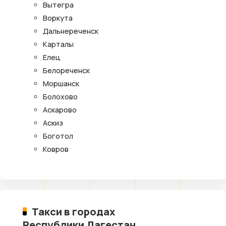
Вытегра
Воркута
Дальнереченск
Карталы
Елец
Белореченск
Моршанск
Болохово
Аскарово
Аскиз
Боготол
Ковров
Такси в городах
Республики Дагестан