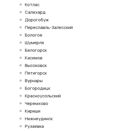
Котлас
Салехард
Дорогобуж
Переславль-Залесский
Бологое
Шумерля
Белогорск
Касимов
Высоковск
Пятигорск
Вурнары
Богородицк
Красноусольский
Черемхово
Кириши
Нижнеудинск
Рузаевка