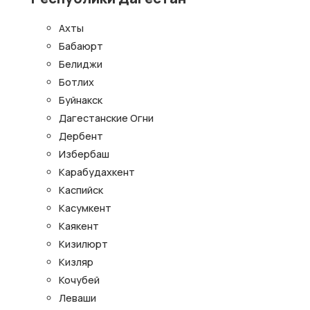
Ахты
Бабаюрт
Белиджи
Ботлих
Буйнакск
Дагестанские Огни
Дербент
Избербаш
Карабудахкент
Каспийск
Касумкент
Каякент
Кизилюрт
Кизляр
Кочубей
Леваши