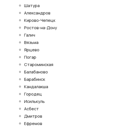
Шатура
Александров
Кирово-Чепецк
Ростов-на-Дону
Галич
Вязьма
Ярцево
Погар
Староминская
Балабаново
Барабинск
Кандалакша
Городец
Исилькуль
Асбест
Дмитров
Ефремов