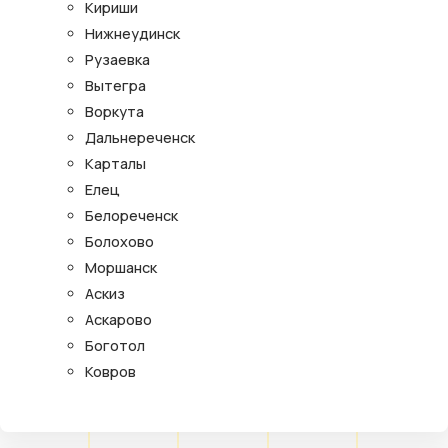
Кириши
Нижнеудинск
Рузаевка
Вытегра
Воркута
Дальнереченск
Карталы
Елец
Белореченск
Болохово
Моршанск
Аскиз
Аскарово
Боготол
Ковров