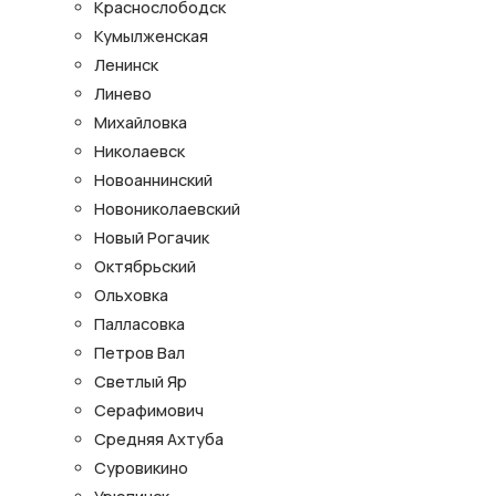
Краснослободск
Кумылженская
Ленинск
Линево
Михайловка
Николаевск
Новоаннинский
Новониколаевский
Новый Рогачик
Октябрьский
Ольховка
Палласовка
Петров Вал
Светлый Яр
Серафимович
Средняя Ахтуба
Суровикино