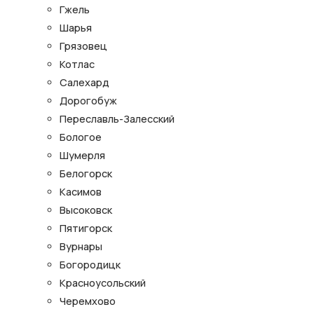
Гжель
Шарья
Грязовец
Котлас
Салехард
Дорогобуж
Переславль-Залесский
Бологое
Шумерля
Белогорск
Касимов
Высоковск
Пятигорск
Вурнары
Богородицк
Красноусольский
Черемхово