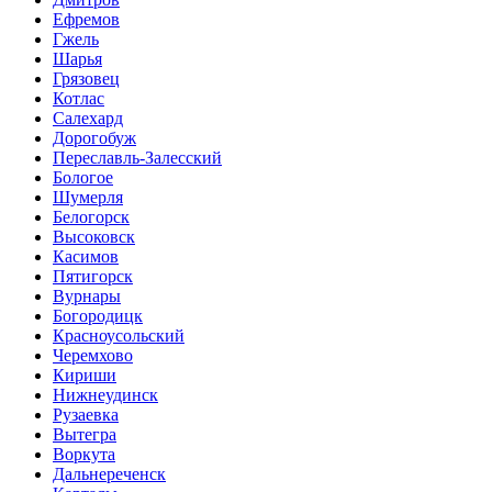
Ефремов
Гжель
Шарья
Грязовец
Котлас
Салехард
Дорогобуж
Переславль-Залесский
Бологое
Шумерля
Белогорск
Высоковск
Касимов
Пятигорск
Вурнары
Богородицк
Красноусольский
Черемхово
Кириши
Нижнеудинск
Рузаевка
Вытегра
Воркута
Дальнереченск