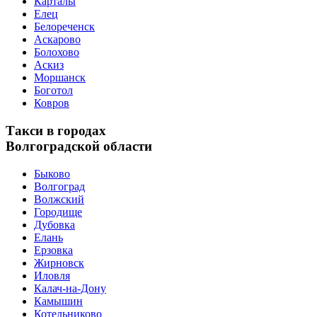
Карталы
Елец
Белореченск
Аскарово
Болохово
Аскиз
Моршанск
Боготол
Ковров
Такси в городах
Волгоградской области
Быково
Волгоград
Волжский
Городище
Дубовка
Елань
Ерзовка
Жирновск
Иловля
Калач-на-Дону
Камышин
Котельниково