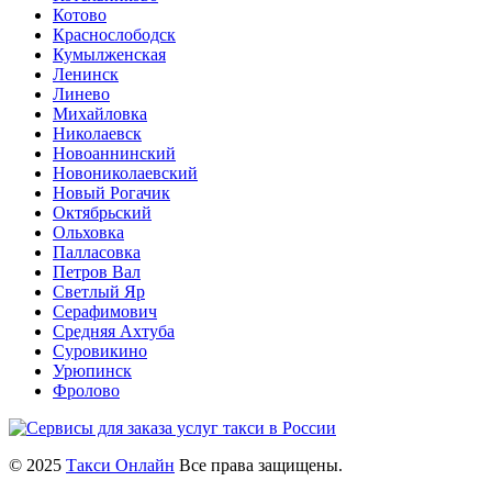
Котово
Краснослободск
Кумылженская
Ленинск
Линево
Михайловка
Николаевск
Новоаннинский
Новониколаевский
Новый Рогачик
Октябрьский
Ольховка
Палласовка
Петров Вал
Светлый Яр
Серафимович
Средняя Ахтуба
Суровикино
Урюпинск
Фролово
© 2025
Такси Онлайн
Все права защищены.