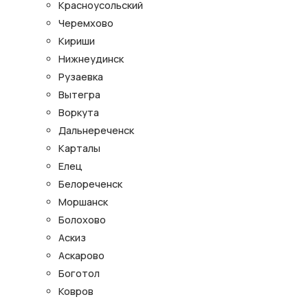
Красноусольский
Черемхово
Кириши
Нижнеудинск
Рузаевка
Вытегра
Воркута
Дальнереченск
Карталы
Елец
Белореченск
Моршанск
Болохово
Аскиз
Аскарово
Боготол
Ковров