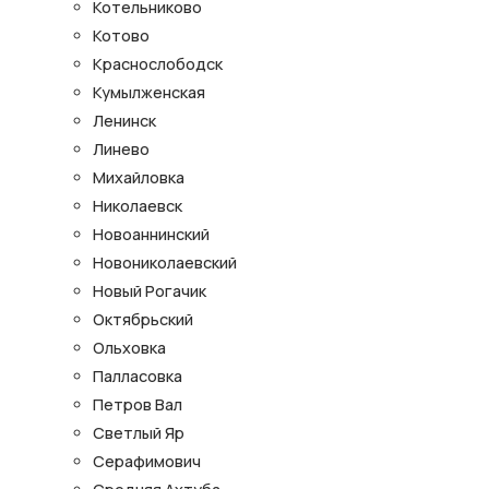
Котельниково
Котово
Краснослободск
Кумылженская
Ленинск
Линево
Михайловка
Николаевск
Новоаннинский
Новониколаевский
Новый Рогачик
Октябрьский
Ольховка
Палласовка
Петров Вал
Светлый Яр
Серафимович