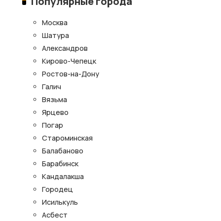
Популярные города
Москва
Шатура
Александров
Кирово-Чепецк
Ростов-на-Дону
Галич
Вязьма
Ярцево
Погар
Староминская
Балабаново
Барабинск
Кандалакша
Городец
Исилькуль
Асбест