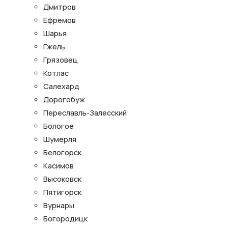
Дмитров
Ефремов
Шарья
Гжель
Грязовец
Котлас
Салехард
Дорогобуж
Переславль-Залесский
Бологое
Шумерля
Белогорск
Касимов
Высоковск
Пятигорск
Вурнары
Богородицк