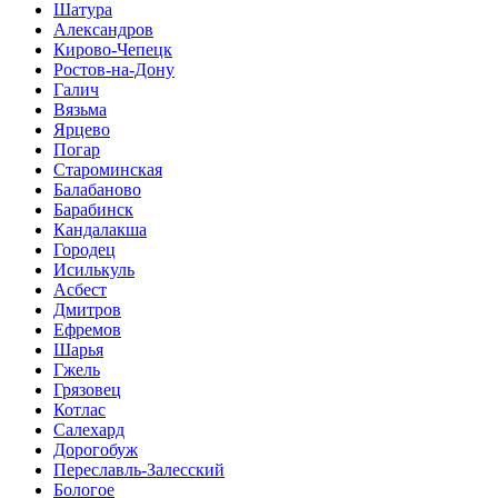
Шатура
Александров
Кирово-Чепецк
Ростов-на-Дону
Галич
Вязьма
Ярцево
Погар
Староминская
Балабаново
Барабинск
Кандалакша
Городец
Исилькуль
Асбест
Дмитров
Ефремов
Шарья
Гжель
Грязовец
Котлас
Салехард
Дорогобуж
Переславль-Залесский
Бологое