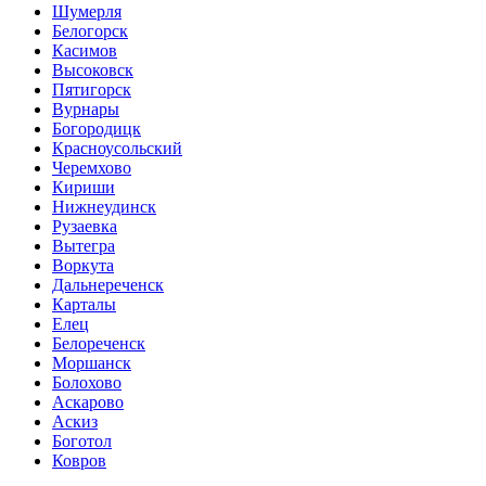
Шумерля
Белогорск
Касимов
Высоковск
Пятигорск
Вурнары
Богородицк
Красноусольский
Черемхово
Кириши
Нижнеудинск
Рузаевка
Вытегра
Воркута
Дальнереченск
Карталы
Елец
Белореченск
Моршанск
Болохово
Аскарово
Аскиз
Боготол
Ковров