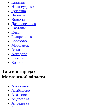
Кириши
Нижнеудинск
Рузаевка
Вытегра
Воркута
Дальнереченск
Карталы
Елец
Белореченск
Болохово
Моршанск
Аскиз
Аскарово
Боготол
Ковров
Такси в городах
Московской области
Авсюнино
Алабушево
Алачково
Андреевка
Апрелевка