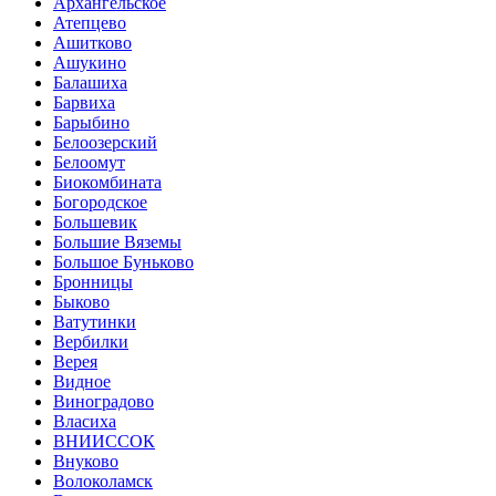
Архангельское
Атепцево
Ашитково
Ашукино
Балашиха
Барвиха
Барыбино
Белоозерский
Белоомут
Биокомбината
Богородское
Большевик
Большие Вяземы
Большое Буньково
Бронницы
Быково
Ватутинки
Вербилки
Верея
Видное
Виноградово
Власиха
ВНИИССОК
Внуково
Волоколамск