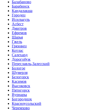
Балабаново
Барабинск
Кандалакша
Городец
Исилькуль
Асбест
Дмитров
Ефремов
Шарья
Гжель
Грязовец
Котлас
Салехард
Дорогобуж
Переславль-Залесский
Бологое
Шумерля
Белогорск
Касимов
Высоковск
Пятигорск
Вурнары
Богородицк
Красноусольский
Черемхово