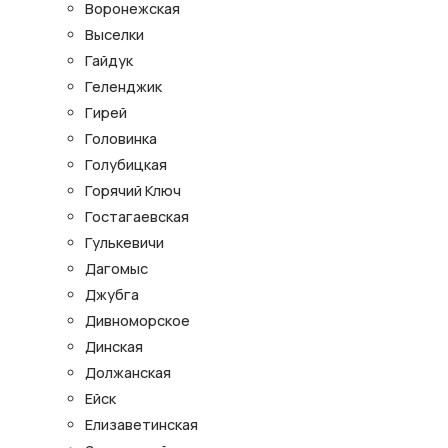
Воронежская
Выселки
Гайдук
Геленджик
Гирей
Головинка
Голубицкая
Горячий Ключ
Гостагаевская
Гулькевичи
Дагомыс
Джубга
Дивноморское
Динская
Должанская
Ейск
Елизаветинская