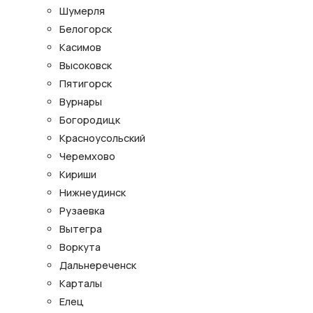
Шумерля
Белогорск
Касимов
Высоковск
Пятигорск
Вурнары
Богородицк
Красноусольский
Черемхово
Кириши
Нижнеудинск
Рузаевка
Вытегра
Воркута
Дальнереченск
Карталы
Елец