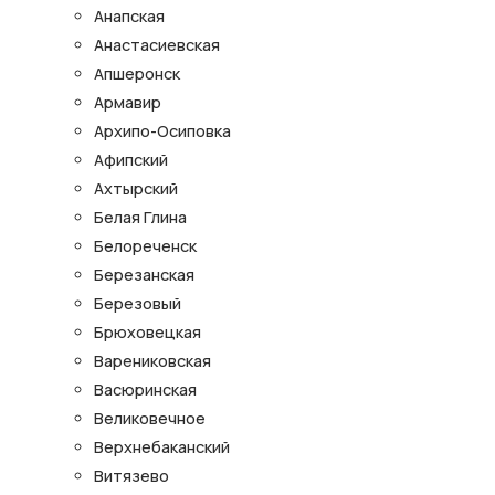
Анапская
Анастасиевская
Апшеронск
Армавир
Архипо-Осиповка
Афипский
Ахтырский
Белая Глина
Белореченск
Березанская
Березовый
Брюховецкая
Варениковская
Васюринская
Великовечное
Верхнебаканский
Витязево