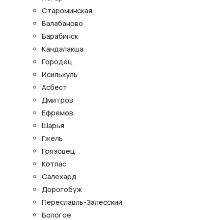
Староминская
Балабаново
Барабинск
Кандалакша
Городец
Исилькуль
Асбест
Дмитров
Ефремов
Шарья
Гжель
Грязовец
Котлас
Салехард
Дорогобуж
Переславль-Залесский
Бологое