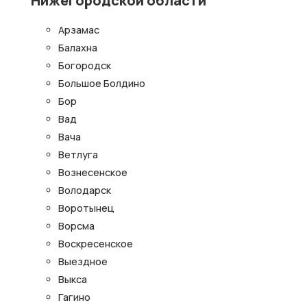
Арзамас
Балахна
Богородск
Большое Болдино
Бор
Вад
Вача
Ветлуга
Вознесенское
Володарск
Воротынец
Ворсма
Воскресенское
Выездное
Выкса
Гагино