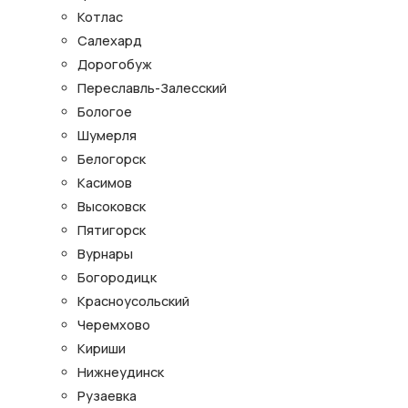
Котлас
Салехард
Дорогобуж
Переславль-Залесский
Бологое
Шумерля
Белогорск
Касимов
Высоковск
Пятигорск
Вурнары
Богородицк
Красноусольский
Черемхово
Кириши
Нижнеудинск
Рузаевка