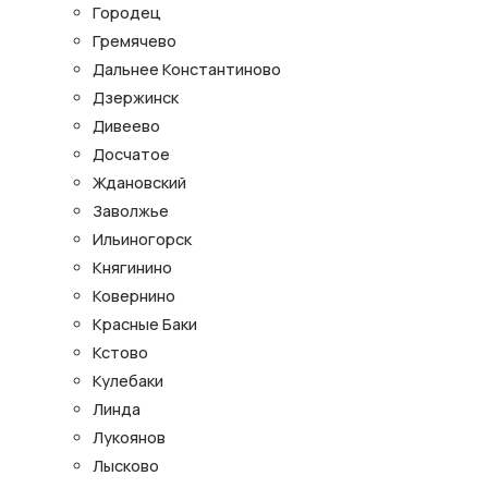
Городец
Гремячево
Дальнее Константиново
Дзержинск
Дивеево
Досчатое
Ждановский
Заволжье
Ильиногорск
Княгинино
Ковернино
Красные Баки
Кстово
Кулебаки
Линда
Лукоянов
Лысково