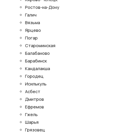
Ростов-на-Дону
Галич
Вязьма
Ярцево
Погар
Староминская
Балабаново
Барабинск
Кандалакша
Городец
Исилькуль
Асбест
Дмитров
Ефремов
Гжель
Шарья
Грязовец