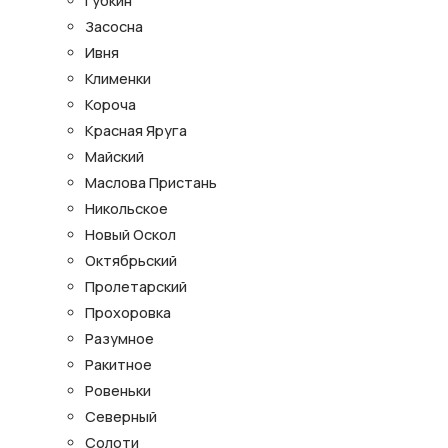
Губкин
Засосна
Ивня
Клименки
Короча
Красная Яруга
Майский
Маслова Пристань
Никольское
Новый Оскол
Октябрьский
Пролетарский
Прохоровка
Разумное
Ракитное
Ровеньки
Северный
Солоти