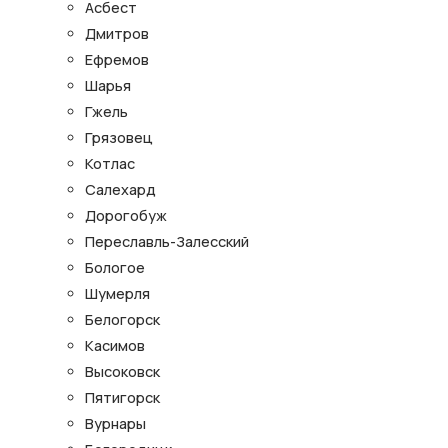
Асбест
Дмитров
Ефремов
Шарья
Гжель
Грязовец
Котлас
Салехард
Дорогобуж
Переславль-Залесский
Бологое
Шумерля
Белогорск
Касимов
Высоковск
Пятигорск
Вурнары