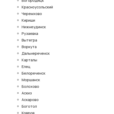
Богородицк
Красноусольский
Черемхово
Кириши
Нижнеудинск
Рузаевка
Вытегра
Воркута
Дальнереченск
Карталы
Елец
Белореченск
Моршанск
Болохово
Аскиз
Аскарово
Боготол
Ковров