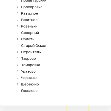
Пролетарский
Прохоровка
Разумное
Ракитное
Ровеньки
Северный
Солоти
Старый Оскол
Строитель
Таврово
Томаровка
Уразово
Чернянка
Шебекино
Яковлево