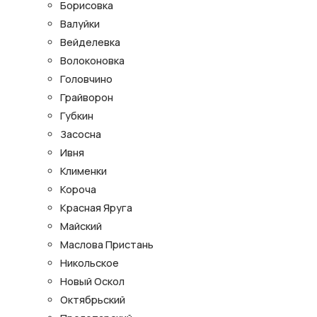
Борисовка
Валуйки
Вейделевка
Волоконовка
Головчино
Грайворон
Губкин
Засосна
Ивня
Клименки
Короча
Красная Яруга
Майский
Маслова Пристань
Никольское
Новый Оскол
Октябрьский