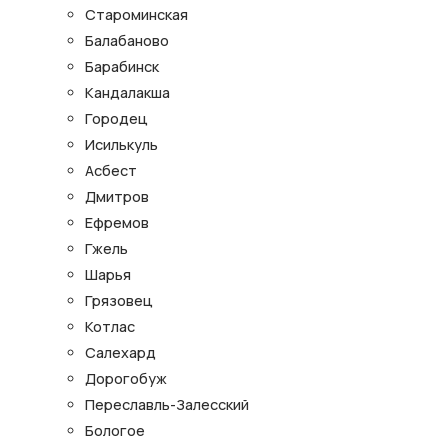
Староминская
Балабаново
Барабинск
Кандалакша
Городец
Исилькуль
Асбест
Дмитров
Ефремов
Гжель
Шарья
Грязовец
Котлас
Салехард
Дорогобуж
Переславль-Залесский
Бологое