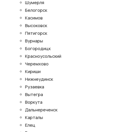
Шумерля
Белогорск
Касимов
Высоковск
Пятигорск
Вурнары
Богородицк
Красноусольский
Черемхово
Кириши
Нижнеудинск
Рузаевка
Вытегра
Воркута
Дальнереченск
Карталы
Елец