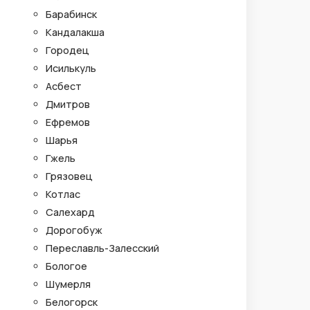
Барабинск
Кандалакша
Городец
Исилькуль
Асбест
Дмитров
Ефремов
Шарья
Гжель
Грязовец
Котлас
Салехард
Дорогобуж
Переславль-Залесский
Бологое
Шумерля
Белогорск