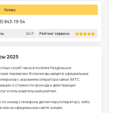
Успех
8) 843-19-54
ты:
24/7
Рейтинг сервиса:
сы 2025
стных служб такси в посёлке Раздольное
кие перевозки. В списке вы найдете официальные
елефонов с указанием оператора связи (МТС,
ормацию о стоимости проезда и действующих
луг и пользовательский рейтинг.
те по номеру телефона диспетчеру/оператору, либо
 или на официальном сайте онлайн.