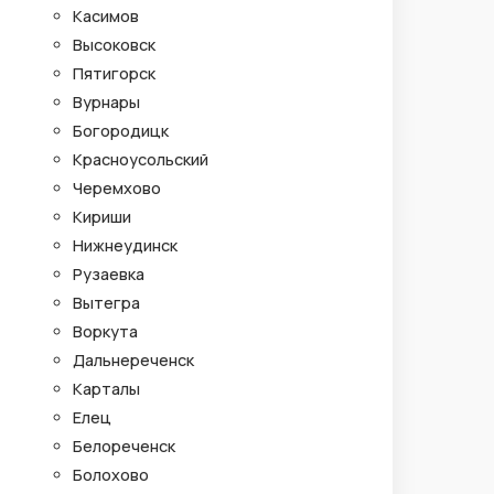
Касимов
Высоковск
Пятигорск
Вурнары
Богородицк
Красноусольский
Черемхово
Кириши
Нижнеудинск
Рузаевка
Вытегра
Воркута
Дальнереченск
Карталы
Елец
Белореченск
Болохово