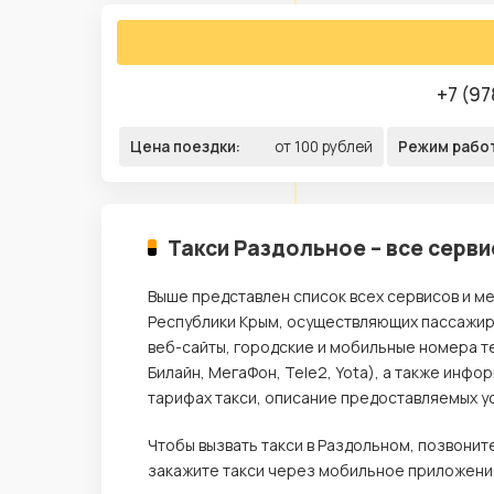
+7 (97
Цена поездки:
от 100 рублей
Режим рабо
Такси Раздольное – все серви
Выше представлен список всех сервисов и ме
Республики Крым, осуществляющих пассажирс
веб-сайты, городские и мобильные номера т
Билайн, МегаФон, Tele2, Yota), а также инф
тарифах такси, описание предоставляемых ус
Чтобы вызвать такси в Раздольном, позвони
закажите такси через мобильное приложение