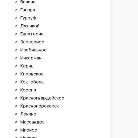
Вилино
Гаспра
Гурзуф
Джанкой
Евпатория
Заозерное
Изобильное
Инкерман
Керчь
Кировское
Коктебель
Кореиз
Красногвардейское
Красноперекопск
Ленино
Массандра
Мирное
Мисхор