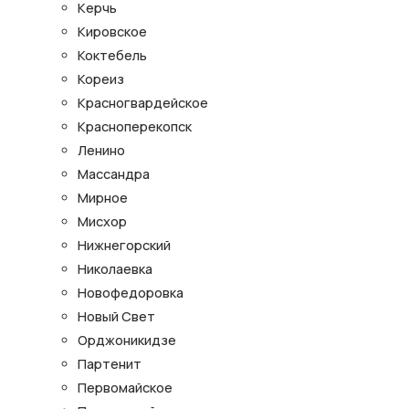
Керчь
Кировское
Коктебель
Кореиз
Красногвардейское
Красноперекопск
Ленино
Массандра
Мирное
Мисхор
Нижнегорский
Николаевка
Новофедоровка
Новый Свет
Орджоникидзе
Партенит
Первомайское