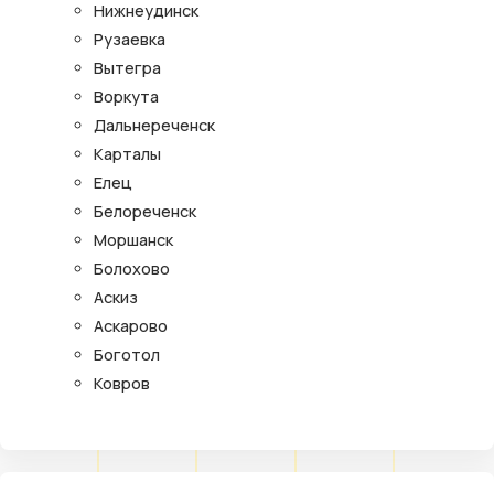
Нижнеудинск
Рузаевка
Вытегра
Воркута
Дальнереченск
Карталы
Елец
Белореченск
Моршанск
Болохово
Аскиз
Аскарово
Боготол
Ковров