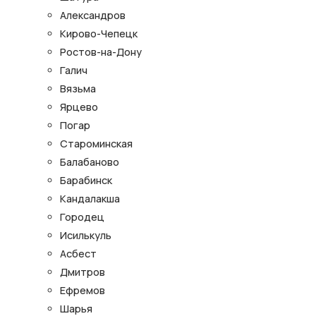
Александров
Кирово-Чепецк
Ростов-на-Дону
Галич
Вязьма
Ярцево
Погар
Староминская
Балабаново
Барабинск
Кандалакша
Городец
Исилькуль
Асбест
Дмитров
Ефремов
Шарья