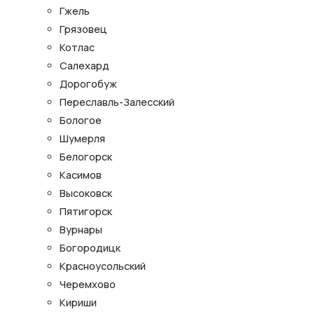
Гжель
Грязовец
Котлас
Салехард
Дорогобуж
Переславль-Залесский
Бологое
Шумерля
Белогорск
Касимов
Высоковск
Пятигорск
Вурнары
Богородицк
Красноусольский
Черемхово
Кириши