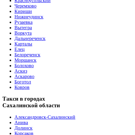
Красноусольский
Черемхово
Кириши
Нижнеудинск
Рузаевка
Вытегра
Воркута
Дальнереченск
Карталы
Елец
Белореченск
Моршанск
Болохово
Аскиз
Аскарово
Боготол
Ковров
Такси в городах
Сахалинской области
Александровск-Сахалинский
Анива
Долинск
Корсаков