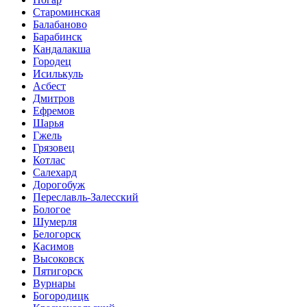
Староминская
Балабаново
Барабинск
Кандалакша
Городец
Исилькуль
Асбест
Дмитров
Ефремов
Шарья
Гжель
Грязовец
Котлас
Салехард
Дорогобуж
Переславль-Залесский
Бологое
Шумерля
Белогорск
Касимов
Высоковск
Пятигорск
Вурнары
Богородицк