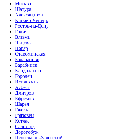
Москва
Шатура
Александров
Кирово-Чепецк
Ростов-на-Дону
Галич
Вязьма
Ярцево
Погар
Староминская
Балабаново
Барабинск
Кандалакша
Городец
Исилькуль
Асбест
Дмитров
Ефремов
Шарья
Гжель
Грязовец
Котлас
Салехард
Дорогобуж
Переславль-Залесский