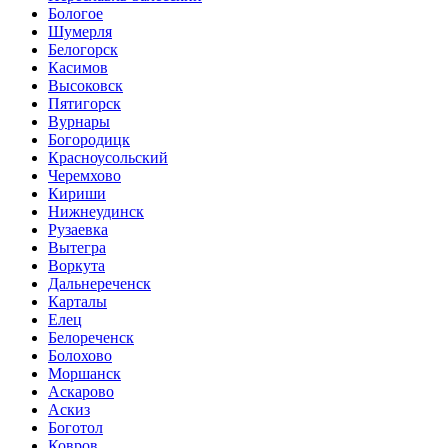
Бологое
Шумерля
Белогорск
Касимов
Высоковск
Пятигорск
Вурнары
Богородицк
Красноусольский
Черемхово
Кириши
Нижнеудинск
Рузаевка
Вытегра
Воркута
Дальнереченск
Карталы
Елец
Белореченск
Болохово
Моршанск
Аскарово
Аскиз
Боготол
Ковров