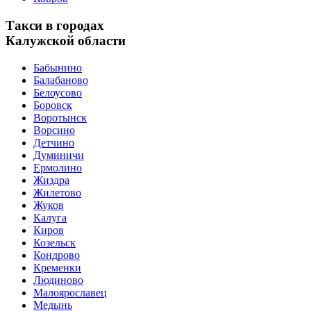
Такси в городах
Калужской области
Бабынино
Балабаново
Белоусово
Боровск
Воротынск
Ворсино
Детчино
Думиничи
Ермолино
Жиздра
Жилетово
Жуков
Калуга
Киров
Козельск
Кондрово
Кременки
Людиново
Малоярославец
Медынь