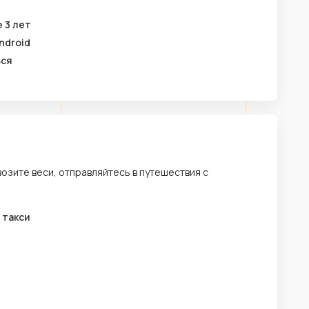
 3 лет
ndroid
ься
возите веси, отправляйтесь в путешествия с
 такси