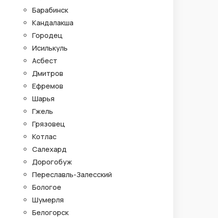
Барабинск
Кандалакша
Городец
Исилькуль
Асбест
Дмитров
Ефремов
Шарья
Гжель
Грязовец
Котлас
Салехард
Дорогобуж
Переславль-Залесский
Бологое
Шумерля
Белогорск