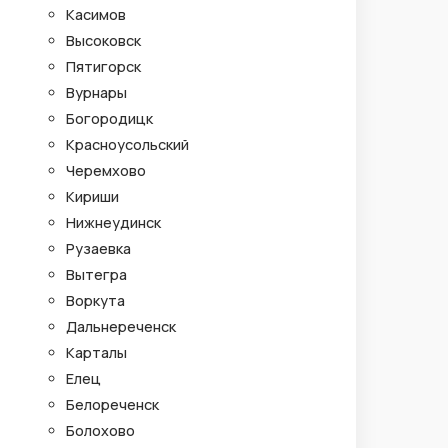
Касимов
Высоковск
Пятигорск
Вурнары
Богородицк
Красноусольский
Черемхово
Кириши
Нижнеудинск
Рузаевка
Вытегра
Воркута
Дальнереченск
Карталы
Елец
Белореченск
Болохово