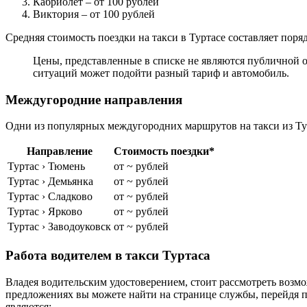
Кабриолет
– от 100 рублей
Виктория
– от 100 рублей
Средняя стоимость поездки на такси в Туртасе составляет поря
Цены, представленные в списке не являются публичной о
ситуаций может подойти разный тариф и автомобиль.
Междугородние направления
Одни из популярных междугородних маршрутов на такси из Тур
Направление
Стоимость поездки*
Туртас › Тюмень
от ~ рублей
Туртас › Демьянка
от ~ рублей
Туртас › Сладково
от ~ рублей
Туртас › Ярково
от ~ рублей
Туртас › Заводоуковск
от ~ рублей
Работа водителем в такси Туртаса
Владея водительским удостоверением, стоит рассмотреть возмо
предложениях вы можете найти на странице службы, перейдя 
являются: