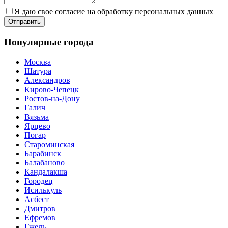
Я даю свое согласие на обработку персональных данных
Популярные города
Москва
Шатура
Александров
Кирово-Чепецк
Ростов-на-Дону
Галич
Вязьма
Ярцево
Погар
Староминская
Барабинск
Балабаново
Кандалакша
Городец
Исилькуль
Асбест
Дмитров
Ефремов
Гжель